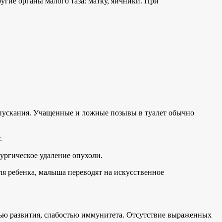
угие органы малого таза: матку, яичники. При
спускания. Учащенные и ложные позывы в туалет обычно
.
ургическое удаление опухоли.
ля ребенка, малыша переводят на искусственное
тью развития, слабостью иммунитета. Отсутствие выраженных