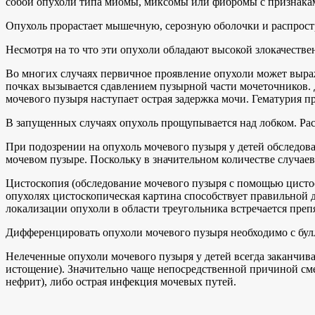
собой опухоли типа миомы, миксомы или фибромы с признаками
Опухоль прорастает мышечную, серозную оболочки и распростра
Несмотря на то что эти опухоли обладают высокой злокачестве
Во многих случаях первичное проявление опухоли может выра
почках вызывается сдавлением пузырной части мочеточников. 
мочевого пузыря наступает острая задержка мочи. Гематурия пр
В запущенных случаях опухоль прощупывается над лобком. Рас
При подозрении на опухоль мочевого пузыря у детей обследов
мочевом пузыре. Поскольку в значительном количестве случае
Цистоскопия (обследование мочевого пузыря с помощью цистос
опухолях цистоскопическая картина способствует правильной 
локализации опухоли в области треугольника встречается преп
Дифференцировать опухоли мочевого пузыря необходимо с бул
Нелеченные опухоли мочевого пузыря у детей всегда заканчива
истощение). Значительно чаще непосредственной причиной сме
нефрит), либо острая инфекция мочевых путей.