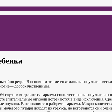
ебенка
звычайно редко. В основном это мезенхимальные опухоли с весь
многие— доброкачественным.
0% случаев встречаются саркомы (злокачественные опухоли из с
сте эпителиальные опухоли встречаются в виде исключения. Сре
ые опухоли. В основном это рабдомиосаркомы. Макроскопическ
 мочевого пузыря исходят из урахуса, но встречаются они очен