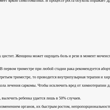
еет яркой симптоматики. В процессе роста опухоль поражает др
ак цистит. Женщина может ощущать боль и рези в момент мочеи
 В первом триместре при любой стадии рака рекомендуется аборт
ретьем триместре, то проводится внутрипузырная терапия и хир
кола лечения саркомы. Чтобы исключить вред от химиотерапии д
, вылечить ребенка удается лишь в 50% случаев.
м изменением органов, их быстрым ростом, непропорциональнос