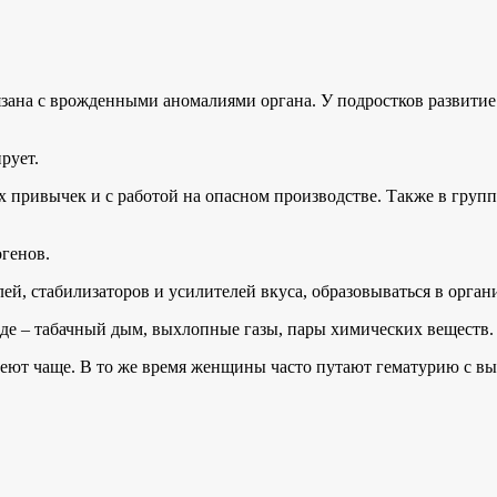
язана с врожденными аномалиями органа. У подростков развити
рует.
х привычек и с работой на опасном производстве. Также в груп
огенов.
лей, стабилизаторов и усилителей вкуса, образовываться в орга
де – табачный дым, выхлопные газы, пары химических веществ.
болеют чаще. В то же время женщины часто путают гематурию с 