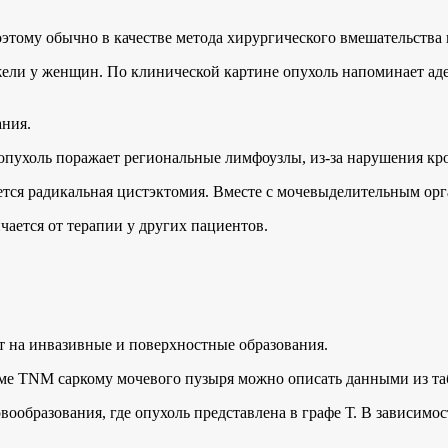
этому обычно в качестве метода хирургического вмешательства 
жели у женщин. По клинической картине опухоль напоминает а
ания.
 опухоль поражает региональные лимфоузлы, из-за нарушения кр
ется радикальная цистэктомия. Вместе с мочевыделительным орг
чается от терапии у других пациентов.
т на инвазивные и поверхностные образования.
еме TNM саркому мочевого пузыря можно описать данными из т
образования, где опухоль представлена в графе Т. В зависимост