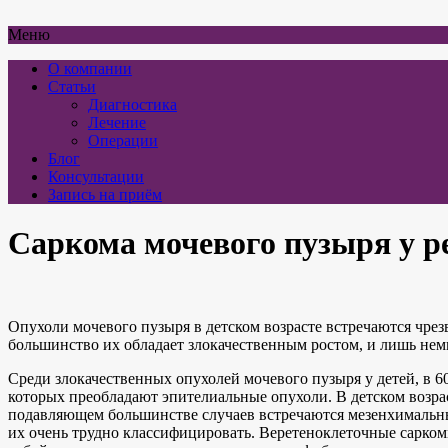
Меню
О компании
Статьи
Диагностика
Лечение
Операции
Блог
Консультации
Запись на приём
Саркома мочевого пузыря у р
Опухоли мочевого пузыря в детском возрасте встречаются чре
большинство их обладает злокачественным ростом, и лишь не
Среди злокачественных опухолей мочевого пузыря у детей, в 6
которых преобладают эпителиальные опухоли. В детском возра
подавляющем большинстве случаев встречаются мезенхимальн
их очень трудно классифицировать. Веретеноклеточные саркомы