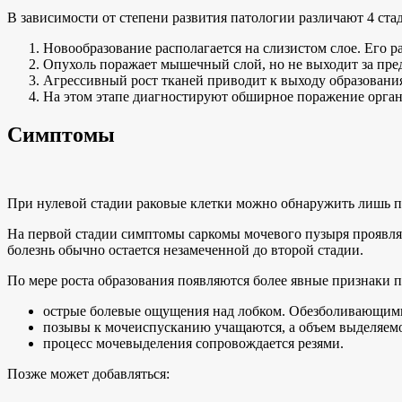
В зависимости от степени развития патологии различают 4 ста
Новообразование располагается на слизистом слое. Его 
Опухоль поражает мышечный слой, но не выходит за пре
Агрессивный рост тканей приводит к выходу образования
На этом этапе диагностируют обширное поражение орга
Симптомы
При нулевой стадии раковые клетки можно обнаружить лишь по
На первой стадии симптомы саркомы мочевого пузыря проявля
болезнь обычно остается незамеченной до второй стадии.
По мере роста образования появляются более явные признаки п
острые болевые ощущения над лобком. Обезболивающими
позывы к мочеиспусканию учащаются, а объем выделяемо
процесс мочевыделения сопровождается резями.
Позже может добавляться: