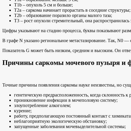
Т1b – опухоль 5 см и больше;
Т2а – саркома начинает прорастать в соседние структуры;
Т2b – образование поразило органы малого таза;
Т3 – рост опухоли стремительный, она распространилась з
Цифры указывают на стадию процесса, буквы показывают разм
В графе N указано региональное метастазирование. Так, N0 — 
Показатель G может быть низким, средним и высоким. Он отве
Причины саркомы мочевого пузыря и 
Точные причины появления саркомы науке неизвестны, но суще
генетическую предрасположенность, когда склонность к р
проникновение инфекции в мочеполовую систему;
злоупотребление алкоголем;
курение;
работу, предполагающую постоянный контакт с химиката
неблагоприятную экологическую обстановку;
запущенные заболевания мочевыделительной системы;