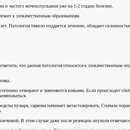
и и частого мочеиспускания уже на 1-2 стадии болезни.
длежит к злокачественным образованиям.
 лет. Патология тяжело поддается лечению, обладает склонност
 отметить, что данная патология относится к злокачественным о
номы.
постепенно отмирают и заменяются новыми. Если происходит сб
размножаться.
ределы пузыря, саркома начинает метастазировать. Сначала пор
.
излечимой. В этом случае даже после резекции опухоли отмечаю