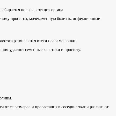
выбирается полная резекция органа.
деному простаты, мочекаменную болезнь, инфекционные
овотока развиваются отеки ног и мошонки.
аном удаляют семенные канатики и простату.
аблицы.
и от ее размеров и прорастания в соседние ткани различают: