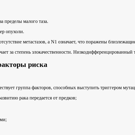
а пределы малого таза.
ер опухоли.
отсутствие метастазов, а N1 означает, что поражены близлежащ
чает за степень злокачественности. Низкодифференцированный 
факторы риска
ствует группа факторов, способных выступить триггером мутац
азвитию рака передается от предков;
ми;