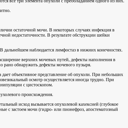
ся все три элемента опухоли с преобладанием одного из них.
итно.
личии остаточной мочи. В некоторых случаях инфекция в
чной недостаточности. В результате обструкции шейки
. В дальнейшем наблюдается лимфостаз в нижних конечностях.
расширение верхних мочевых путей, дефекты наполнения в
но рано обнаружить дефекты мочевого пузыря.
а дает объективное представление об опухоли. При небольших
овезикальный осмотр осуществляется иногда трудно. При
анипуляции с цистоскопом.
пухолевого происхождения.
етальный исход вызывается опухолевой кахексией (глубокое
ые с застоем мочи (гидро- или пионефроз, апостематозный