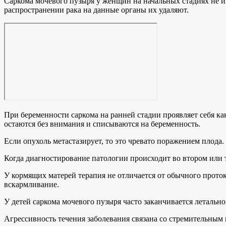
Саркома мочевого пузыря у женщин на начальных стадиях не им
распространении рака на данные органы их удаляют.
При беременности саркома на ранней стадии проявляет себя к
остаются без внимания и списываются на беременность.
Если опухоль метастазирует, то это чревато поражением плода.
Когда диагностирование патологии происходит во втором или т
У кормящих матерей терапия не отличается от обычного прото
вскармливание.
У детей саркома мочевого пузыря часто заканчивается летально
Агрессивность течения заболевания связана со стремительны