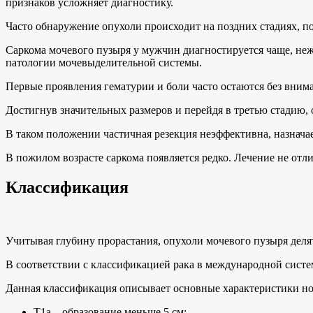
признаков усложняет диагностику.
Часто обнаружение опухоли происходит на поздних стадиях, по
Саркома мочевого пузыря у мужчин диагностируется чаще, не
патологии мочевыделительной системы.
Первые проявления гематурии и боли часто остаются без вним
Достигнув значительных размеров и перейдя в третью стадию,
В таком положении частичная резекция неэффективна, назнача
В пожилом возрасте саркома появляется редко. Лечение не отли
Классификация
Учитывая глубину прорастания, опухоли мочевого пузыря деля
В соответствии с классификацией рака в международной сист
Данная классификация описывает основные характеристики ново
Т1а – образование меньше 5 см;