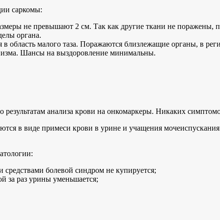
дии саркомы:
размеры не превышают 2 см. Так как другие ткани не поражены, 
делы органа.
 в область малого таза. Поражаются близлежащие органы, в рег
низма. Шансы на выздоровление минимальны.
 результатам анализа крови на онкомаркеры. Никаких симптомо
ются в виде примеси крови в урине и учащения мочеиспускания
атологии:
 средствами болевой синдром не купируется;
й за раз урины уменьшается;