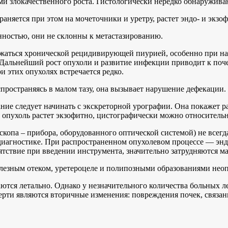
 злокачественного роста. Гистологически нередко обнаруживают
няется при этом на мочеточники и уретру, растет эндо- и экзоф
нностью, они не склонны к метастазированию.
жаться хронической рецидивирующей пиурией, особенно при на
Дальнейший рост опухоли и развитие инфекции приводит к поче
и этих опухолях встречается редко.
пространяясь в малом тазу, она вызывает нарушение дефекации
ание следует начинать с экскреторной урографии. Она покажет 
в опухоль растет экзофитно, цистографически можно относитель
копа – прибора, оборудованного оптической системой) не всегд
диагностике. При распространенном опухолевом процессе — энд
ятствие при введении инструмента, значительно затрудняются м
лезным отеком, уретероцеле и полипозными образованиями нео
ются летально. Однако у незначительного количества больных л
рти являются вторичные изменения: повреждения почек, связанн