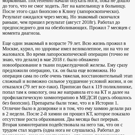
морковный. Постепенно начали опухать ноги, пока не дошло
до того, что не смог ходить. Лег на капельницу в больницу.
После этого сдал биопсию в Клину (лапороскопически).
Результат ожидался через месяц. Но знакомый скончался
раньше, чем пришел результат (август 2018г). Работал до
предпоследнего дня на обезболивающих. Прожил 7 месяцев с
момента диагноза.
Еще один знакомый в возрасте 79 лет. Всю жизнь прожил в
Москве, курил, но здоровье имел великолепное, ни на что не
жаловался. Во время лапороскопической операции (точно не
знаю, что делали) в мае 2018 г. было обнажено
новообразование в ткани поджелудочной железы. Ему сразу
предложили операцию, т.к. он была еще возможна. Но
операция сама по себе очень тяжелая, восстановительный этап
сложный и возможно сильное ухудшение условий жизни, и он
отказался (79 лет все-таки). Приписан был к 119 поликлинике,
попал там к онкологу, она же направила его на КТ и далее на
профилактическую химиотерапию в МЕДСИ (здесь обошлось
без биопсии). Препараты были теже, что и в Истории 1.
Отличие было в дозировке и в том, что ему химию делали раз
в 2 недели. После 2-й химии он прошел КТ, которое показало
отсутствие роста образования. Два месяца был перерыв.
Вторая химиотерапия подействовала на него так, что он с
трудом стал ходить (одна нога не слушалась). Работал до