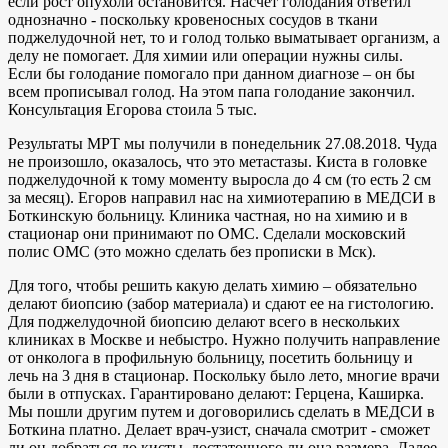
если рост опухоли остановится. Насчет голодания ответил
однозначно - поскольку кровеносных сосудов в ткани
поджелудочной нет, то и голод только выматывает организм, а
делу не помогает. Для химии или операции нужны силы.
Если бы голодание помогало при данном диагнозе – он бы
всем прописывал голод. На этом папа голодание закончил.
Консультация Егорова стоила 5 тыс.
Результаты МРТ мы получили в понедельник 27.08.2018. Чуда
не произошло, оказалось, что это метастазы. Киста в головке
поджелудочной к тому моменту выросла до 4 см (то есть 2 см
за месяц). Егоров направил нас на химиотерапию в МЕДСИ в
Боткинскую больницу. Клиника частная, но на химию и в
стационар они принимают по ОМС. Сделали московский
полис ОМС (это можно сделать без прописки в Мск).
Для того, чтобы решить какую делать химию – обязательно
делают биопсию (забор материала) и сдают ее на гистологию.
Для поджелудочной биопсию делают всего в нескольких
клиниках в Москве и небыстро. Нужно получить направление
от онколога в профильную больницу, посетить больницу и
лечь на 3 дня в стационар. Поскольку было лето, многие врачи
были в отпусках. Гарантировано делают: Герцена, Каширка.
Мы пошли другим путем и договорились сделать в МЕДСИ в
Боткина платно. Делает врач-узист, сначала смотрит - сможет
ли он добраться до кисты, достаточного ли она размера. Далее