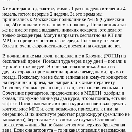
Химиотерапию делают курсами - 1 раз в неделю в течении 4
недель, потом перерыв 2 недели. За это время мы
приписались к Московской поликлинике №119 (Сущевский
вал, 24) и попали там на прием к онкологу. Поликлиники так
же не имеют права выдавать никаких лекарств, это делают
только онкоцентры. Могут направить бесплатно на КТ или
МРТ, но придется постоять в очереди. Поскольку течение
болезни очень скоропостижное, времени на ожидание нет.
В поликлинике мы взяли направление в Блохина (РОНЦ) на
бесплатный прием. Поехали туда через пару дней – попали в
жуткий поток людей. Это не частная клиника. Люди из
других городов приезжают на прием с чемоданами, прямо с
поезда. Поскольку мы не были записаны к кому-то конкретно
на первичный прием, нас направили к химиотерапевту
Торопову. Он выслушал нас, сказал, что шансов очень мало.
Сочетание препаратов, предложенное в МЕДСИ, одобрил и
сказал, что нужно минимум два курса, чтобы понять, есть ли
эффект. После окончания второго курса посоветовал сделать
контрольное МРТ, и, если возможно, приходить к ним на
операцию. В их институте работает радиохирург (фамилию не
запомнила), берется даже за сложные случаи. Основной
показатель – лишь бы не была затронута верхняя брыжечная
вена. Если она затронута – то никакая операция невозможна.