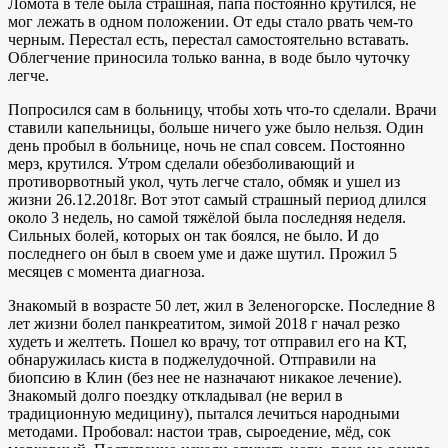
Ломота в теле была страшная, папа постоянно крутился, не
мог лежать в одном положении. От еды стало рвать чем-то
черным. Перестал есть, перестал самостоятельно вставать.
Облегчение приносила только ванна, в воде было чуточку
легче.
Попросился сам в больницу, чтобы хоть что-то сделали. Врачи
ставили капельницы, больше ничего уже было нельзя. Один
день пробыл в больнице, ночь не спал совсем. Постоянно
мерз, крутился. Утром сделали обезболивающий и
противорвотный укол, чуть легче стало, обмяк и ушел из
жизни 26.12.2018г. Вот этот самый страшный период длился
около 3 недель, но самой тяжёлой была последняя неделя.
Сильных болей, которых он так боялся, не было. И до
последнего он был в своем уме и даже шутил. Прожил 5
месяцев с момента диагноза.
Знакомый в возрасте 50 лет, жил в Зеленогорске. Последние 8
лет жизни болел панкреатитом, зимой 2018 г начал резко
худеть и желтеть. Пошел ко врачу, тот отправил его на КТ,
обнаружилась киста в поджелудочной. Отправили на
биопсию в Клин (без нее не назначают никакое лечение).
Знакомый долго поездку откладывал (не верил в
традиционную медицину), пытался лечиться народными
методами. Пробовал: настои трав, сыроедение, мёд, сок