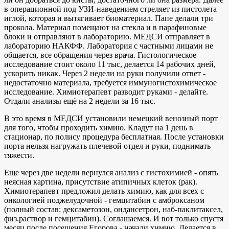
в операционной под УЗИ-наведением стреляет из пистолета
иглой, которая и вытягивает биоматериал. Папе делали три
прокола. Материал помещают на стекла и в парафиновые
блоки и отправляют в лабораторию. МЕДСИ отправляет в
лабораторию НАКФФ. Лаборатория с частными лицами не
общается, все обращения через врача. Гистологическое
исследование стоит около 11 тыс, делается 14 рабочих дней,
ускорить никак. Через 2 недели на руки получили ответ -
недостаточно материала, требуется иммуногистохимическое
исследование. Химиотерапевт разводит руками - делайте.
Отдали анализы ещё на 2 недели за 16 тыс.
В это время в МЕДСИ установили немецкий венозный порт
для того, чтобы проходить химию. Кладут на 1 день в
стационар, по полису процедура бесплатная. После установки
порта нельзя нагружать плечевой отдел и руки, поднимать
тяжести.
Еще через две недели вернулся анализ с гистохимией - опять
неясная картина, присутствие атипичных клеток (рак).
Химиотерапевт предложил делать химию, как для всех с
онкологией поджелудочной - гемцитабин с амброксаном
(полный состав: дексаметозон, ондансетрон, наб-паклитаксел,
физ.раствор и гемцитабин). Соглашаемся. И вот только спустя
месяц после посещения Егорова - начали химию. Делается в