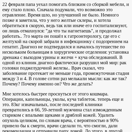
22 февраля папа уехал помогать близким со сборкой мебели, и
ему стало плохо. Сначала подумали, что возможно это
отравление. Время шло, но улучшений не было. Немного
позже я заметила, что у него желтые склеры, и хотела
обратиться в скорую, ведь так или иначе его госпитализиуют,
он лишь отмахнулся: "да что ты нагнетаешь", и продолжал
работать.. 7го марта он пошёл к гатроэнтерологу, где его с
желтухой на скорой забрали в инфекционку с подозрением на
гепатит. Диагноз не подтвердился и началось путешестве по
нескольким больницам в хирургические отделения: установка
дренажа с выходом урины и желчи + куча обследований. В
одной из клиник диагноз фактически разрушил мой мир: рак
головки поджелудочной железы.. Врач сказал, что
заболевание протекает не меньше года, промежуточная стадия
между 3 и 4. В голове сотни раз мелькали мысли: как же так?
Почему? Почему именно он? Что же делать?
Мне хотелось быстрее проснуться от этого кошмара.
Операции, капельницы, уколы, куча таблеток. теперь еще и
это. 83кг изначальных, после последней клиники
превратились в 66, 59-летний мужчина стал изможденным
стариком с впалыми щеками и дряблой кожей. Удалить
опухоль целиком, по словам врача, с вероятностью в 90%
привело бы к смерти, врачи сделали то, что смогли, дали
рекомендации и отправили папу домой. До этого, в другой