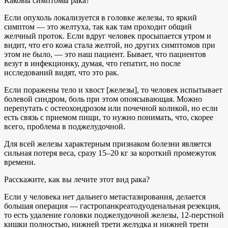
Каковы симптомы рака?
Если опухоль локализуется в головке железы, то яркий
симптом — это желтуха, так как там проходит общий
желчный проток. Если вдруг человек просыпается утром и
видит, что его кожа стала желтой, но других симптомов при
этом не было, — это наш пациент. Бывает, что пациентов
везут в инфекционку, думая, что гепатит, но после
исследований видят, что это рак.
Если поражены тело и хвост [железы], то человек испытывает
болевой синдром, боль при этом опоясывающая. Можно
перепутать с остеохондрозом или почечной коликой, но если
есть связь с приемом пищи, то нужно понимать, что, скорее
всего, проблема в поджелудочной.
Для всей железы характерным признаком болезни является
сильная потеря веса, сразу 15–20 кг за короткий промежуток
времени.
Расскажите, как вы лечите этот вид рака?
Если у человека нет дальнего метастазирования, делается
большая операция — гастропанкреатодуоденальная резекция,
то есть удаление головки поджелудочной железы, 12-перстной
кишки полностью, нижней трети желудка и нижней трети