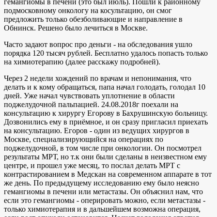
гемангиомы в печени (это был июль). Пошли к районному
подмосковному онкологу на косультацию, он смог
предложить только обезболивающие и направление в
Обнинск. Решено было лечиться в Москве.
Часто задают вопрос про деньги - на обследования ушло
порядка 120 тысяч рублей. Бесплатно удалось попасть только
на химиотерапию (далее расскажу подробней).
Через 2 недели хождений по врачам и непонимания, что
делать и к кому обращаться, папа начал голодать, голодал 10
дней. Уже начал чувствовать уплотнение в области
поджелудочной пальпацией. 24.08.2018г поехали на
консультацию к хирургу Егорову в Бахрушинскую больницу.
Дозвонились ему в приёмное, и он сразу пригласил приехать
на консультацию. Егоров - один из ведущих хирургов в
Москве, специализирующийся на операциях по
поджелудочной, в том числе при онкологии. Он посмотрел
результаты МРТ, но т.к они были сделаны в неизвестном ему
центре, и прошел уже месяц, то послал делать МРТ с
контрастированием в Медскан на современном аппарате в тот
же день. По предыдущему исследованию ему было неясно
гемангиомы в печени или метастазы. Он объяснил нам, что
если это гемангиомы - оперировать можно, если метастазы -
только химиотерапия и в дальшейшем возможна операция,