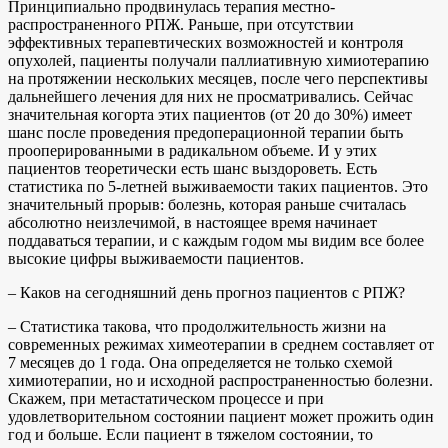
Принципиально продвинулась терапия местно-
распространенного РПЖ. Раньше, при отсутствии
эффективных терапевтических возможностей и контроля
опухолей, пациенты получали паллиативную химиотерапию
на протяжении нескольких месяцев, после чего перспективы
дальнейшего лечения для них не просматривались. Сейчас
значительная когорта этих пациентов (от 20 до 30%) имеет
шанс после проведения предоперационной терапии быть
прооперированными в радикальном объеме. И у этих
пациентов теоретически есть шанс выздороветь. Есть
статистика по 5-летней выживаемости таких пациентов. Это
значительный прорыв: болезнь, которая раньше считалась
абсолютно неизлечимой, в настоящее время начинает
поддаваться терапии, и с каждым годом мы видим все более
высокие цифры выживаемости пациентов.
– Каков на сегодняшний день прогноз пациентов с РПЖ?
– Статистика такова, что продолжительность жизни на
современных режимах химеотерапии в среднем составляет от
7 месяцев до 1 года. Она определяется не только схемой
химиотерапии, но и исходной распространенностью болезни.
Скажем, при метастатическом процессе и при
удовлетворительном состоянии пациент может прожить один
год и больше. Если пациент в тяжелом состоянии, то