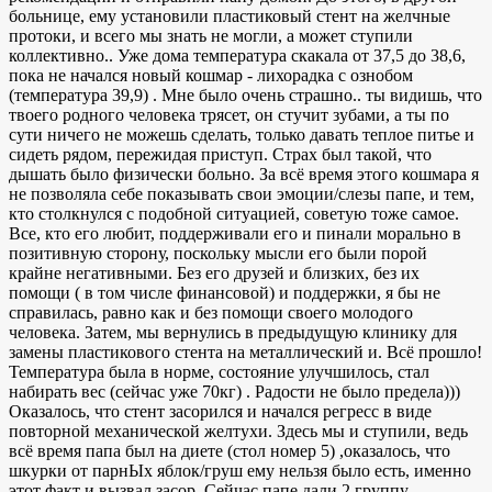
больнице, ему установили пластиковый стент на желчные
протоки, и всего мы знать не могли, а может ступили
коллективно.. Уже дома температура скакала от 37,5 до 38,6,
пока не начался новый кошмар - лихорадка с ознобом
(температура 39,9) . Мне было очень страшно.. ты видишь, что
твоего родного человека трясет, он стучит зубами, а ты по
сути ничего не можешь сделать, только давать теплое питье и
сидеть рядом, пережидая приступ. Страх был такой, что
дышать было физически больно. За всё время этого кошмара я
не позволяла себе показывать свои эмоции/слезы папе, и тем,
кто столкнулся с подобной ситуацией, советую тоже самое.
Все, кто его любит, поддерживали его и пинали морально в
позитивную сторону, поскольку мысли его были порой
крайне негативными. Без его друзей и близких, без их
помощи ( в том числе финансовой) и поддержки, я бы не
справилась, равно как и без помощи своего молодого
человека. Затем, мы вернулись в предыдущую клинику для
замены пластикового стента на металлический и. Всё прошло!
Температура была в норме, состояние улучшилось, стал
набирать вес (сейчас уже 70кг) . Радости не было предела)))
Оказалось, что стент засорился и начался регресс в виде
повторной механической желтухи. Здесь мы и ступили, ведь
всё время папа был на диете (стол номер 5) ,оказалось, что
шкурки от парнЫх яблок/груш ему нельзя было есть, именно
этот факт и вызвал засор. Сейчас папе дали 2 группу