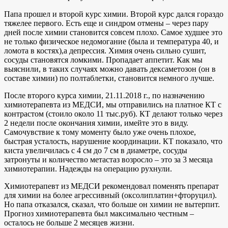
Папа прошел и второй курс химии. Второй курс дался гораздо
тяжелее первого. Есть еще и синдром отмены – через пару
дней после химии становится совсем плохо. Самое худшее это
не только физическое недомогание (была и температура 40, и
ломота в костях),а депрессия. Химия очень сильно сушит,
сосуды становятся ломкими. Пропадает аппетит. Как мы
выяснили, в таких случаях можно давать дексаметозон (он в
составе химии) по полтаблетки, становится немного лучше.
После второго курса химии, 21.11.2018 г., по назначению
химиотерапевта из МЕДСИ, мы отправились на платное КТ с
контрастом (стоило около 11 тыс.руб). КТ делают только через
2 недели после окончания химии, имейте это в виду.
Самочувствие к тому моменту было уже очень плохое,
быстрая усталость, нарушение координации. КТ показало, что
киста увеличилась с 4 см до 7 см в диаметре, сосуды
затронуты и количество метастаз возросло – это за 3 месяца
химиотерапии. Надежды на операцию рухнули.
Химиотерапевт из МЕДСИ рекомендовал поменять препарат
для химии на более агрессивный (оксолиплатин+фторуцил).
Но папа отказался, сказал, что больше он химии не вытерпит.
Прогноз химиотерапевта был максимально честным –
осталось не больше 2 месяцев жизни.