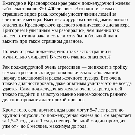
Ежегодно в Красноярском крае раком поджелудочной железы
заболевает около 350–400 человек. Это один из самых
страшных видов рака, который уносит жизни людей за
считанные месяцы. Вместе с хирургом онкоабдоминального
отделения Красноярского краевого клинического диспансера
Григорием Булыгиным мы разбирались, чем именно так
опасен этот вид рака и есть ли хотя бы небольшой шанс
выжить при таком страшном диагнозе.
Почему от рака поджелудочной так часто страшно и
мучительно умирают? В чем его главная опасность?
Рак поджелудочной очень агрессивен — он входит в тройку
самых агрессивных видов онкологических заболеваний
наряду с меланомой и раком желчного пузыря. Его очень
тяжело диагностировать, даже опытным узистам это не всегда
удается. Сама поджелудочная железа очень закрыта, к ней
тяжело подойти и зачастую именно невозможность раннего
диагностирования дает плохой прогноз.
Кроме того, если другие виды рака могут 5–7 лет расти до
крупной опухоли, то поджелудочная железа до 1 см вырастает
за 1,5–2 года, а от 1 см до неоперабельной стадии проходит
уже от 4 до 6 месяцев, максимум до года.