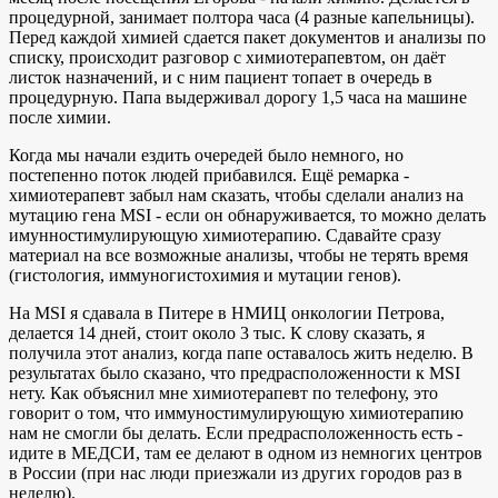
процедурной, занимает полтора часа (4 разные капельницы).
Перед каждой химией сдается пакет документов и анализы по
списку, происходит разговор с химиотерапевтом, он даёт
листок назначений, и с ним пациент топает в очередь в
процедурную. Папа выдерживал дорогу 1,5 часа на машине
после химии.
Когда мы начали ездить очередей было немного, но
постепенно поток людей прибавился. Ещё ремарка -
химиотерапевт забыл нам сказать, чтобы сделали анализ на
мутацию гена МSI - если он обнаруживается, то можно делать
имунностимулирующую химиотерапию. Сдавайте сразу
материал на все возможные анализы, чтобы не терять время
(гистология, иммуногистохимия и мутации генов).
На MSI я сдавала в Питере в НМИЦ онкологии Петрова,
делается 14 дней, стоит около 3 тыс. К слову сказать, я
получила этот анализ, когда папе оставалось жить неделю. В
результатах было сказано, что предрасположенности к MSI
нету. Как объяснил мне химиотерапевт по телефону, это
говорит о том, что иммуностимулирующую химиотерапию
нам не смогли бы делать. Если предрасположенность есть -
идите в МЕДСИ, там ее делают в одном из немногих центров
в России (при нас люди приезжали из других городов раз в
неделю).