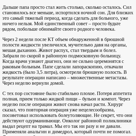
Дальше папа просто стал жить столько, сколько осталось. Сил
становилось все меньше, испортился ночной сон. Для близких
это самый тяжелый период, когда сделать для больного, уже
ничего нельзя. Мой единственный совет – просто будьте
рядом, побольше обнимайте своего родного человека.
Через 2 недели после КТ объем обнаруженной в брюшной
полости жидкости увеличился, мучительно давя на органы,
мешая дыханию. Живот распух, стал твердым и болел.
Забрали по скорой в районную подмосковную больницу.
Когда врачи узнают диагноз, они не сильно церемонятся с
раковым больным. Папе сделали лапораскопию, откачали
жидкость (было 3,5 литра), осмотрели брюшную полость. В
результате операции написано – множественные метастазы.
Через неделю вернули домой.
С тех пор состояние было стабильно плохое. Потеря аппетита
полная, прием только жидкой пищи – бульон и компот. Через
неделю после операции живот снова начал расти. Хирург
сказал, что повторная операция уже нецелесообразна,
посоветовал использовать болеутоляющие. Не секрет, что они
действуют одурманивающе. Онколог районной поликлиники
выдал рецепт на трамал. Мы его так ни разу и не давали.
Применяли анальгин и димедрол, который почти не помогал.