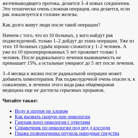
желчевыводящего протока, делается 3–4 новых соединения.
Это технически очень сложная операция, она делается, если
рак локализуется в головке железы.
Как долго живут люди после такой операции?
Начнем с того, что из 10 больных, у кого найдут рак
поджелудочной, только 1–2 дойдут до этапа операции. Уже из
этих 10 больных судьба хорошо сложится у 1–2 человек. А
уже из 10 прооперированных 5 лет проживет только 1
человек. После радикального лечения выживаемость не
превышает 15%, а остальные умирают до 5 лет после лечения.
3–4 месяца к жизни после радикальной операции может
добавить химиотерапия. Рак поджелудочной очень опасен и, к
сожалению, в лечении этого вида рака общемировая
медицина еще не достигла серьезных прорывов.
Читайте также:
Воду в питере не хлором
Как вызвать скорую при онкологии
Газехам нцнэ онкология с ответами
Справочник по онкологии под ред д кэссиди
Грыжа позвоночника опухоль народные средства