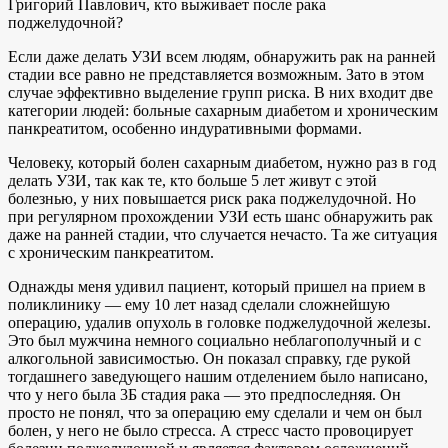
Григорий Павлович, кто выживает после рака
поджелудочной?
Если даже делать УЗИ всем людям, обнаружить рак на ранней
стадии все равно не представляется возможным. Зато в этом
случае эффективно выделение групп риска. В них входит две
категории людей: больные сахарным диабетом и хроническим
панкреатитом, особенно индуративными формами.
Человеку, который болен сахарным диабетом, нужно раз в год
делать УЗИ, так как те, кто больше 5 лет живут с этой
болезнью, у них повышается риск рака поджелудочной. Но
при регулярном прохождении УЗИ есть шанс обнаружить рак
даже на ранней стадии, что случается нечасто. Та же ситуация
с хроническим панкреатитом.
Однажды меня удивил пациент, который пришел на прием в
поликлинику — ему 10 лет назад сделали сложнейшую
операцию, удалив опухоль в головке поджелудочной железы.
Это был мужчина немного социально неблагополучный и с
алкогольной зависимостью. Он показал справку, где рукой
тогдашнего заведующего нашим отделением было написано,
что у него была 3Б стадия рака — это предпоследняя. Он
просто не понял, что за операцию ему сделали и чем он был
болен, у него не было стресса. А стресс часто провоцирует