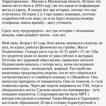
Территориально - Москва и Московская область. Истрии эти
имели место быть в 2018 году, так что какая-то информация
могла устареть. Я опишу все три истории, потому что они
отличались. Истории 2 и 3 про наших знакомых, поэтому
подробностей я не знаю, но если будут вопросы (номера
телефонов, имена врачей) – могу уточнить.
Сразу хочу предупредить - все три истории с печальным
концом, сами решайте читать - или нет.
Мой папа. Возраст 62 года. Всю жизнь занимался спортом, не
пил, не курил, работал физически на стройке. Жил в
Подмосковье. Голодал раз в год по 10-15 дней с 25 лет. Оба
его родителя ушли из жизни от рака (лёгких и желудка).
Поэтому вел здоровый образ жизни, правильно питался.
Недомогания начались с потери веса, затем последовали
изменения стула - зеленоватый, жирный. Расстройство
кишечника продолжалось неделю, после чего обратился к
гастроэнтерологу в Семейную клинику в г.Можайске. Она
выписала препараты от панкреатита. Они не помогли, в стуле
появилась кровь. Через две недели направила на УЗИ, тогда и
обнаружилась киста. Сделали анализ на онкомаркеры - чуть
повышен показатель. Следующим шагом было МРТ с
контрастом (делали в клинике Таора Медикал в Одинцово)-
кистозное образование 20 мм в головке поджелудочной и