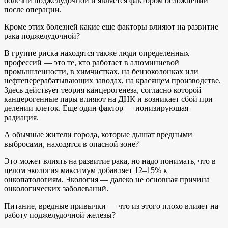
болезни поджелудочной и является фактором осложнений
после операции.
Кроме этих болезней какие еще факторы влияют на развитие
рака поджелудочной?
В группе риска находятся также люди определенных
профессий — это те, кто работает в алюминиевой
промышленности, в химчистках, на бензоколонках или
нефтеперерабатывающих заводах, на красящем производстве.
Здесь действует теория канцерогенеза, согласно которой
канцерогенные пары влияют на ДНК и возникает сбой при
делении клеток. Еще один фактор — ионизирующая
радиация.
А обычные жители города, которые дышат вредными
выбросами, находятся в опасной зоне?
Это может влиять на развитие рака, но надо понимать, что в
целом экология максимум добавляет 12–15% к
онкопатологиям. Экология — далеко не основная причина
онкологических заболеваний.
Питание, вредные привычки — что из этого плохо влияет на
работу поджелудочной железы?