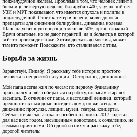
поджелудочной железы. Проблема в том, что человек лежит в
больнице четвертую неделю, билирубин 400, улучшений нет.
УЗИ и МРТ показывают, что имеется опухоль и полипы в
поджелудочной. Стоит катетер в печени, колят дорогие
препараты для снижения билирубина, динамика нолевая.
Шанс на успешную операцию меньше 50%, орган сложный.
Врачи опытные, но не дают гарантий, да и больнтца в которой
всё это происходит тоже. Хотим доехать до москвы, может
там кто поможет. Подскажите, кто сталкивался с этим.
Борьба за жизнь
Здравствуй, Пикабу! Я расскажу тебе историю простого
человека в непростой ситуации.. Осторожно, длиннопост!
Мой папа всегда жил по часам: по первому будильнику
просыпался и шёл собираться на работу, по часам старался
засыпать. В отличии от папы, я настоящий ленивец, который
предпочтет в выходные посидеть дома, он же всегда в
движении: прогулки, лекции, музеи, театры, концерты.
Сейчас эти же часы тикают особенно громко. 2017 год стал
для нас всех годом, насыщенным новостями, к сожалению, не
самыми приятными. Об одной из них я и расскажу тебе,
дорогой читатель: