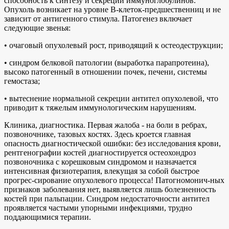
способность к синтезу и секреции иммуноглобулинов.
Опухоль возникает на уровне В-клеток-предшественниц и не
зависит от антигенного стимула. Патогенез включает
следующие звенья:
• очаговый опухолевый рост, приводящий к остеодеструкции;
• синдром белковой патологии (выработка парапротеина),
высоко патогенный в отношении почек, печени, системы
гемостаза;
• вытеснение нормальной секреции антител опухолевой, что
приводит к тяжелым иммунологическим нарушениям.
Клиника, диагностика. Первая жалоба - на боли в ребрах,
позвоночнике, тазовых костях. Здесь кроется главная
опасность диагностической ошибки: без исследования крови,
рентгенографии костей диагностируется остеохондроз
позвоночника с корешковым синдромом и назначается
интенсивная физиотерапия, влекущая за собой быстрое
прогрес-сирование опухолевого процесса! Патогномонич-ных
признаков заболевания нет, выявляется лишь болезненность
костей при пальпации. Синдром недостаточности антител
проявляется частыми упорными инфекциями, трудно
поддающимися терапии.