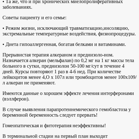
• Та же, что и при хронических миелопролиферативных
заболеваниях.
Советы пациенту и его семье:
• Режим жизни, исключающий травматизацию,инсоляцию,
экстремальные температурные воздействия, физиопроцедуры.
• Диета гипоаллергенная, богатая белками и витаминами.
Прерывистая терапия алкераном и преднизоло-ном.
Назначается алкеран (мельфалан) по 0,2 мг на 1 кг массы тела
больного в сутки, преднизолон 50-100 мг/сут в течение 4
дней. Курсы повторяют 1 раз в 4-6 нед. При количестве
лейкоцитов менее 4,О х 107л или тромбоцитов менее 100х109/
л алкеран не применяют.
Имеются данные о хорошем эффекте лечения интерферонами
(вэллферон).
В случае выявления парапротеинемического гемобластоза у
беременной беременность следует прервать!
Гомеопатическая и фитотерапия неэффективны!
В терминальной стадии на первый план выходит