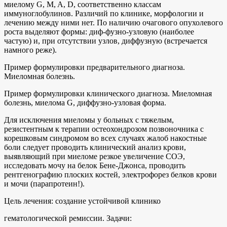
миелому G, M, A, D, соответственно классам
иммуноглобулинов. Различий по клинике, морфологии и
лечению между ними нет. По наличию очагового опухолевого
роста выделяют формы: диф-фузно-узловую (наиболее
частую) и, при отсутствии узлов, диффузную (встречается
намного реже).
Пример формулировки предварительного диагноза.
Миеломная болезнь.
Пример формулировки клинического диагноза. Миеломная
болезнь, миелома G, диффузно-узловая форма.
Для исключения миеломы у больных с тяжелым,
резистентным к терапии остеохондрозом позвоночника с
корешковым синдромом во всех случаях жалоб накостные
боли следует проводить клинический анализ крови,
выявляющий при миеломе резкое увеличение СОЭ,
исследовать мочу на белок Бене-Джонса, проводить
рентгенографию плоских костей, электрофорез белков крови
и мочи (парапротеин!).
Цель лечения: создание устойчивой клинико
гематологической ремиссии. Задачи: