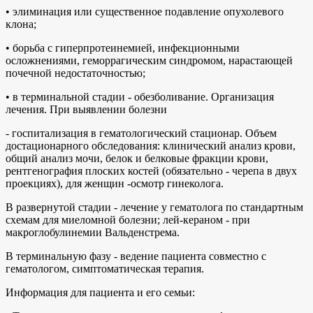
• элиминация или существенное подавление опухолевого
клона;
• борьба с гиперпротеинемией, инфекционными
осложнениями, геморрагическим синдромом, нарастающей
почечной недостаточностью;
• в терминальной стадии - обезболивание. Организация
лечения. При выявлении болезни
- госпитализация в гематологический стационар. Объем
достационарного обследования: клинический анализ крови,
общий анализ мочи, белок и белковые фракции крови,
рентгенография плоских костей (обязательно - черепа в двух
проекциях), для женщин -осмотр гинеколога.
В развернутой стадии - лечение у гематолога по стандартным
схемам для миеломной болезни; лей-кераном - при
макроглобулинемии Вальденстрема.
В терминальную фазу - ведение пациента совместно с
гематологом, симптоматическая терапия.
Информация для пациента и его семьи: