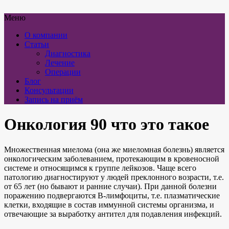
Меню
О компании
Статьи
Диагностика
Лечение
Операции
Блог
Консультации
Запись на приём
Онкология 90 что это такое
Множественная миелома (она же миеломная болезнь) является
онкологическим заболеванием, протекающим в кровеносной
системе и относящимся к группе лейкозов. Чаще всего
патологию диагностируют у людей преклонного возрасти, т.е.
от 65 лет (но бывают и ранние случаи). При данной болезни
поражению подвергаются В-лимфоциты, т.е. плазматические
клетки, входящие в состав иммунной системы организма, и
отвечающие за выработку антител для подавления инфекций.