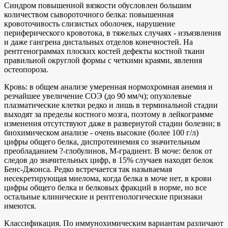
Синдром повышенной вязкости обусловлен большим
количеством сывороточного белка: повышенная
кровоточивость слизистых оболочек, нарушение
периферического кровотока, в тяжелых случаях - изъязвления
и даже гангрена дистальных отделов конечностей. На
рентгенограммах плоских костей дефекты костной ткани
правильной округлой формы с четкими краями, явления
остеопороза.
Кровь: в общем анализе умеренная нормохромная анемия и
резчайшее увеличение СОЭ (до 90 мм/ч); опухолевые
плазматические клетки редко и лишь в терминальной стадии
выходят за пределы костного мозга, поэтому в лейкограмме
изменения отсутствуют даже в развернутой стадии болезни; в
биохимическом анализе - очень высокие (более 100 г/л)
цифры общего белка, диспротеинемия со значительным
преобладанием ?-глобулинов, М-градиент. В моче: белок от
следов до значительных цифр, в 15% случаев находят белок
Бенс-Джонса. Редко встречается так называемая
несекретирующая миелома, когда белка в моче нет, в крови
цифры общего белка и белковых фракций в норме, но все
остальные клинические и рентгенологические признаки
имеются.
Классификация. По иммунохимическим вариантам различают