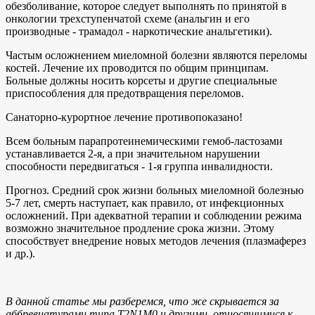
обезболивание, которое следует выполнять по принятой в
онкологии трехступенчатой схеме (анальгин и его
производные - трамадол - наркотические анальгетики).
Частым осложнением миеломной болезни являются переломы
костей. Лечение их проводится по общим принципам.
Больные должны носить корсеты и другие специальные
приспособления для предотвращения переломов.
Санаторно-курортное лечение противопоказано!
Всем больным парапротеинемическими гемоб-ластозами
устанавливается 2-я, а при значительном нарушении
способности передвигаться - 1-я группа инвалидности.
Прогноз. Средний срок жизни больных миеломной болезнью
5-7 лет, смерть наступает, как правило, от инфекционных
осложнений. При адекватной терапии и соблюдении режима
возможно значительное продление срока жизни. Этому
способствует внедрение новых методов лечения (плазмаферез
и др.).
В данной статье мы разберемся, что же скрывается за
аббревиатурами типа T2N1M0 и другими, относящимися к