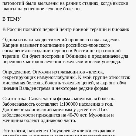
патологий были выявлены на ранних стадиях, когда высоки
шансы на успешное лечение болезни.
В ТЕМУ
В России появятся первый центр ионной терапии и биобанк
Одним из важных достижений прошлого года академик
Каприн называет подписание российско-японского
соглашения о создании первого в России центра ионной
терапии. Он будет построен в Обнинске и предназначен для
передовых методов лечения тяжелыми ионами углерода.
Определение. Опухоли из плазмоцитов - клеток,
секретирующих иммуноглобулины. К эхой группе относятся:
миеломная болезнь, болезнь тяжелых цепей, м акр опт обул
инемия Вальденстрема и некоторые редкие формы.
Статистика. Самая частая форма - миеломная болезнь.
Заболеваемость составляет 1:100000 населения в год.
Достоверных описаний миеломы у детей нет. Пик
заболеваемости приходится на 40-70 лет. Мужчины и
женщины болеют одинаково часто.
Этиология, патогенез. Опухолевые клетки сохраняют