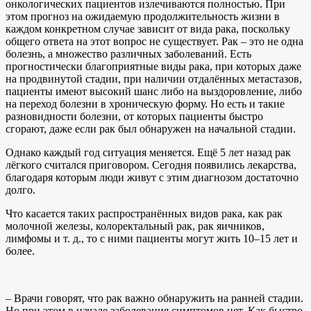
онкологических пациентов излечиваются полностью. При
этом прогноз на ожидаемую продолжительность жизни в
каждом конкретном случае зависит от вида рака, поскольку
общего ответа на этот вопрос не существует. Рак – это не одна
болезнь, а множество различных заболеваний. Есть
прогностически благоприятные виды рака, при которых даже
на продвинутой стадии, при наличии отдалённых метастазов,
пациенты имеют высокий шанс либо на выздоровление, либо
на переход болезни в хроническую форму. Но есть и такие
разновидности болезни, от которых пациенты быстро
сгорают, даже если рак был обнаружен на начальной стадии.
Однако каждый год ситуация меняется. Ещё 5 лет назад рак
лёгкого считался приговором. Сегодня появились лекарства,
благодаря которым люди живут с этим диагнозом достаточно
долго.
Что касается таких распространённых видов рака, как рак
молочной железы, колоректальный рак, рак яичников,
лимфомы и т. д., то с ними пациенты могут жить 10–15 лет и
более.
– Врачи говорят, что рак важно обнаружить на ранней стадии.
Но при этом в начале заболевания симптомов нет. Как быстро