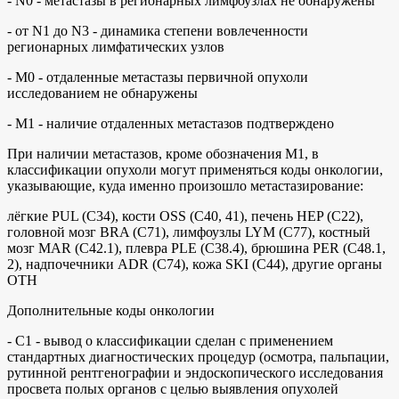
- N0 - метастазы в регионарных лимфоузлах не обнаружены
- от N1 до N3 - динамика степени вовлеченности
регионарных лимфатических узлов
- M0 - отдаленные метастазы первичной опухоли
исследованием не обнаружены
- M1 - наличие отдаленных метастазов подтверждено
При наличии метастазов, кроме обозначения М1, в
классификации опухоли могут применяться коды онкологии,
указывающие, куда именно произошло метастазирование:
лёгкие PUL (C34), кости OSS (C40, 41), печень HEP (C22),
головной мозг BRA (C71), лимфоузлы LYM (C77), костный
мозг MAR (C42.1), плевра PLE (C38.4), брюшина PER (C48.1,
2), надпочечники ADR (C74), кожа SKI (C44), другие органы
OTH
Дополнительные коды онкологии
- С1 - вывод о классификации сделан с применением
стандартных диагностических процедур (осмотра, пальпации,
рутинной рентгенографии и эндоскопического исследования
просвета полых органов с целью выявления опухолей