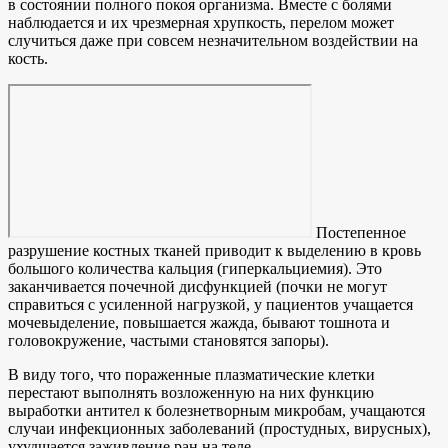
в состоянии полного покоя организма. Вместе с болями
наблюдается и их чрезмерная хрупкость, перелом может
случиться даже при совсем незначительном воздействии на
кость.
Постепенное
разрушение костных тканей приводит к выделению в кровь
большого количества кальция (гиперкальциемия). Это
заканчивается почечной дисфункцией (почки не могут
справиться с усиленной нагрузкой, у пациентов учащается
мочевыделение, повышается жажда, бывают тошнота и
головокружение, частыми становятся запоры).
В виду того, что пораженные плазматические клетки
перестают выполнять возложенную на них функцию
выработки антител к болезнетворным микробам, учащаются
случаи инфекционных заболеваний (простудных, вирусных),
ухудшается заживление ран на теле.