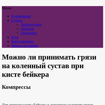
Меню
О компании
Статьи
Диагностика
Лечение
Операции
Блог
Консультации
Запись на приём
Можно ли принимать грязи
на коленный сустав при
кисте бейкера
Компрессы
Для лечения кисты Бейкера в домашних условиях могут