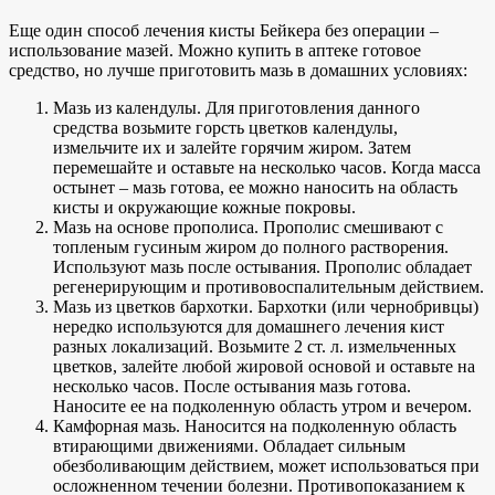
Еще один способ лечения кисты Бейкера без операции –
использование мазей. Можно купить в аптеке готовое
средство, но лучше приготовить мазь в домашних условиях:
Мазь из календулы. Для приготовления данного
средства возьмите горсть цветков календулы,
измельчите их и залейте горячим жиром. Затем
перемешайте и оставьте на несколько часов. Когда масса
остынет – мазь готова, ее можно наносить на область
кисты и окружающие кожные покровы.
Мазь на основе прополиса. Прополис смешивают с
топленым гусиным жиром до полного растворения.
Используют мазь после остывания. Прополис обладает
регенерирующим и противовоспалительным действием.
Мазь из цветков бархотки. Бархотки (или чернобривцы)
нередко используются для домашнего лечения кист
разных локализаций. Возьмите 2 ст. л. измельченных
цветков, залейте любой жировой основой и оставьте на
несколько часов. После остывания мазь готова.
Наносите ее на подколенную область утром и вечером.
Камфорная мазь. Наносится на подколенную область
втирающими движениями. Обладает сильным
обезболивающим действием, может использоваться при
осложненном течении болезни. Противопоказанием к