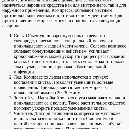
назначаться народные средства как для внутреннего, так и для
наружного применения. Компрессы обладают местным
противовоспалительным и противоотечным действием. Для
приготовления компресса могут использоваться следующие
средства:
Соль. Обычную поваренную соль нагревают на
сковороде, пересыпают в специальный мешочек и
прикладывают к задней части колена. Солевой компресс
обладает болеутоляющим действием, усиливает
кровоснабжение, может ускорить процесс рассасывания
кисты. Стоит отметить, что греть сустав можно только в
том случае, если нет признаков бактериальной
инфекции.
Лед. Компресс со льдом используется в случаях
воспаления кисты. Позволяет уменьшить болевые
проявления. Прикладывается такой компресс к
подколенной ямке на 20–30 минут.
Золотой ус. Настойкой золотого уса смачивают марлю и
прикладывают ее к колену. Такое растительное средство
поможет ускорить процесс уменьшения кисты.
Чистотел. Для приготовления компресса может также
использоваться настойка чистотела. Смоченную в
настойке марлю прикладывают к коленному сгибу на 2
часа несколько раз в день. При регулярном