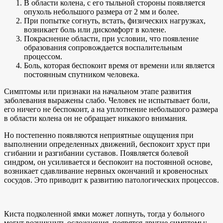
В области колена, с его тыльной стороны появляется
опухоль небольшого размера от 2 мм и более.
При попытке согнуть, встать, физических нагрузках,
возникает боль или дискомфорт в колене.
Покраснение области, при условии, что появление
образования сопровождается воспалительным
процессом.
Боль, которая беспокоит время от времени или является
постоянным спутником человека.
Симптомы или признаки на начальном этапе развития
заболевания выражены слабо. Человек не испытывает боли,
его ничего не беспокоит, а на уплотнение небольшого размера
в области колена он не обращает никакого внимания.
Но постепенно появляются неприятные ощущения при
выполнении определенных движений, беспокоит хруст при
сгибании и разгибании суставов. Появляется болевой
синдром, он усиливается и беспокоит на постоянной основе,
возникает сдавливание нервных окончаний и кровеносных
сосудов. Это приводит к развитию патологических процессов.
Киста подколенной ямки может лопнуть, тогда у больного
могут возникнуть осложнения, появятся другие симптомы: