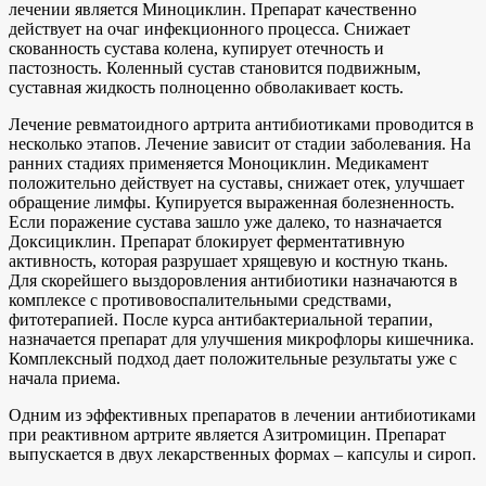
лечении является Миноциклин. Препарат качественно
действует на очаг инфекционного процесса. Снижает
скованность сустава колена, купирует отечность и
пастозность. Коленный сустав становится подвижным,
суставная жидкость полноценно обволакивает кость.
Лечение ревматоидного артрита антибиотиками проводится в
несколько этапов. Лечение зависит от стадии заболевания. На
ранних стадиях применяется Моноциклин. Медикамент
положительно действует на суставы, снижает отек, улучшает
обращение лимфы. Купируется выраженная болезненность.
Если поражение сустава зашло уже далеко, то назначается
Доксициклин. Препарат блокирует ферментативную
активность, которая разрушает хрящевую и костную ткань.
Для скорейшего выздоровления антибиотики назначаются в
комплексе с противовоспалительными средствами,
фитотерапией. После курса антибактериальной терапии,
назначается препарат для улучшения микрофлоры кишечника.
Комплексный подход дает положительные результаты уже с
начала приема.
Одним из эффективных препаратов в лечении антибиотиками
при реактивном артрите является Азитромицин. Препарат
выпускается в двух лекарственных формах – капсулы и сироп.