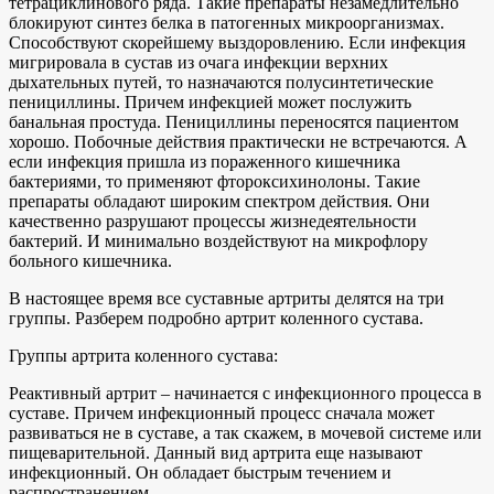
тетрациклинового ряда. Такие препараты незамедлительно
блокируют синтез белка в патогенных микроорганизмах.
Способствуют скорейшему выздоровлению. Если инфекция
мигрировала в сустав из очага инфекции верхних
дыхательных путей, то назначаются полусинтетические
пенициллины. Причем инфекцией может послужить
банальная простуда. Пенициллины переносятся пациентом
хорошо. Побочные действия практически не встречаются. А
если инфекция пришла из пораженного кишечника
бактериями, то применяют фтороксихинолоны. Такие
препараты обладают широким спектром действия. Они
качественно разрушают процессы жизнедеятельности
бактерий. И минимально воздействуют на микрофлору
больного кишечника.
В настоящее время все суставные артриты делятся на три
группы. Разберем подробно артрит коленного сустава.
Группы артрита коленного сустава:
Реактивный артрит – начинается с инфекционного процесса в
суставе. Причем инфекционный процесс сначала может
развиваться не в суставе, а так скажем, в мочевой системе или
пищеварительной. Данный вид артрита еще называют
инфекционный. Он обладает быстрым течением и
распространением.