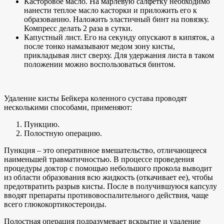
Касторовое масло. На марлевую салфетку необходимо
нанести теплое масло касторки и приложить его к
образованию. Наложить эластичный бинт на повязку.
Компресс делать 2 раза в сутки.
Капустный лист. Его на секунду опускают в кипяток, а
после тонко намазывают медом зону кисты,
прикладывая лист сверху. Для удержания листа в таком
положении можно воспользоваться бинтом.
Удаление кисты Бейкера коленного сустава проводят
несколькими способами, применяют:
Пункцию.
Полостную операцию.
Пункция – это оперативное вмешательство, отличающееся
наименьшей травматичностью. В процессе проведения
процедуры доктор с помощью небольшого прокола выводит
из области образования всю жидкость (откачивает ее), чтобы
предотвратить разрыв кисты. После в получившуюся капсулу
вводят препараты противовоспалительного действия, чаще
всего глюкокортикостероиды.
Полостная операция подразумевает вскрытие и удаление