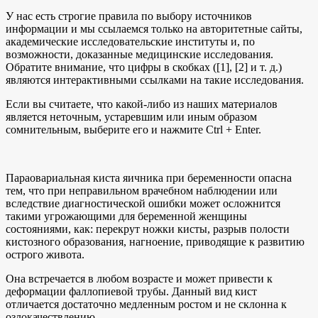
У нас есть строгие правила по выбору источников
информации и мы ссылаемся только на авторитетные сайты,
академические исследовательские институты и, по
возможности, доказанные медицинские исследования.
Обратите внимание, что цифры в скобках ([1], [2] и т. д.)
являются интерактивными ссылками на такие исследования.
Если вы считаете, что какой-либо из наших материалов
является неточным, устаревшим или иным образом
сомнительным, выберите его и нажмите Ctrl + Enter.
Параовариальная киста яичника при беременности опасна
тем, что при неправильном врачебном наблюдении или
вследствие диагностической ошибки может осложнится
такими угрожающими для беременной женщины
состояниями, как: перекрут ножки кисты, разрыв полости
кистозного образования, нагноение, приводящие к развитию
острого живота.
Она встречается в любом возрасте и может привести к
деформации фаллопиевой трубы. Данный вид кист
отличается достаточно медленным ростом и не склонна к
озлокачествлению.