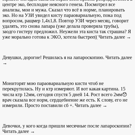
центре эко, бесплодие неясного генеза. Посмотрел все
анализы, мои и мужа. Сказал что всё в норме, планировать
эко. Но на УЗИ увидел кисту параовариальную, пока под
вопросом, ращмер 1,4х1,8. Повтор УЗИ через месяц, говорит
удалять, это снова лапара (уже делала проверяла трубы),
заодго гистеру предложил. Неужели эта киста так страшна? Я
уже морально готова к ЭКО, хотела быстрее(( Читать далее →
Девушки, дорогие! Решилась я на лапароскопию. Читать далее
→
Мониторят мою параовариальную кисти чтоб не
перекрутилась. Ну и ктр измеряют. И вот какая картина. 15
числа ктр 12мм, сегодня спустя 5 дней 14. Рост всего 2мм😯
врач сказала все норм, сердцебиение же есть. К слову, его не
измерили. Просто поставили сб +. Читать далее →
Девочки, у кого когда пришли месячные после лапароскопии?
Читать далее →