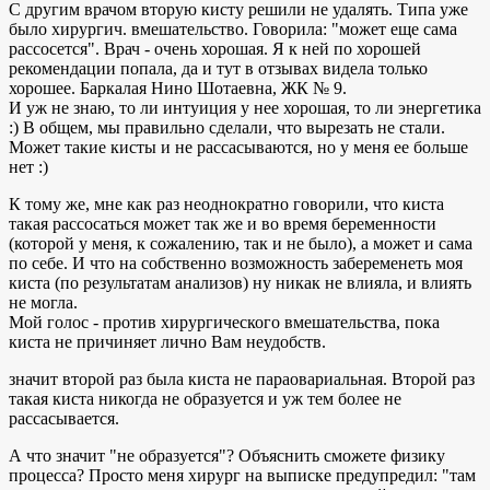
С другим врачом вторую кисту решили не удалять. Типа уже
было хирургич. вмешательство. Говорила: "может еще сама
рассосется". Врач - очень хорошая. Я к ней по хорошей
рекомендации попала, да и тут в отзывах видела только
хорошее. Баркалая Нино Шотаевна, ЖК № 9.
И уж не знаю, то ли интуиция у нее хорошая, то ли энергетика
:) В общем, мы правильно сделали, что вырезать не стали.
Может такие кисты и не рассасываются, но у меня ее больше
нет :)
К тому же, мне как раз неоднократно говорили, что киста
такая рассосаться может так же и во время беременности
(которой у меня, к сожалению, так и не было), а может и сама
по себе. И что на собственно возможность забеременеть моя
киста (по результатам анализов) ну никак не влияла, и влиять
не могла.
Мой голос - против хирургического вмешательства, пока
киста не причиняет лично Вам неудобств.
значит второй раз была киста не параовариальная. Второй раз
такая киста никогда не образуется и уж тем более не
рассасывается.
А что значит "не образуется"? Объяснить сможете физику
процесса? Просто меня хирург на выписке предупредил: "там