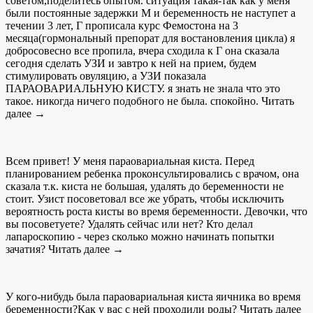
советом,поделитесь опытом. ситуация такая-так как у меня
были постоянные задержки М и беременность не наступет а
течении 3 лет, Г прописала курс Фемостона на 3
месяца(гормональный препорат для востановления цикла) я
добросовесно все пропила, вчера сходила к Г она сказала
сегодня сделать УЗИ и завтро к ней на прием, будем
стимулировать овуляцию, а УЗИ показала
ПАРАОВАРИАЛЬНУЮ КИСТУ. я знать не знала что это
такое. никогда ничего подобного не была. спокойно. Читать
далее →
Всем привет! У меня параовариальная киста. Перед
планированием ребенка проконсультировались с врачом, она
сказала т.к. киста не большая, удалять до беременности не
стоит. Узист посоветовал все же убрать, чтобы исключить
вероятность роста кисты во время беременности. Девочки, что
вы посоветуете? Удалять сейчас или нет? Кто делал
лапароскопию - через сколько можно начинать попытки
зачатия? Читать далее →
У кого-нибудь была параовариальная киста яичника во время
беременности?Как у вас с ней проходили роды? Читать далее