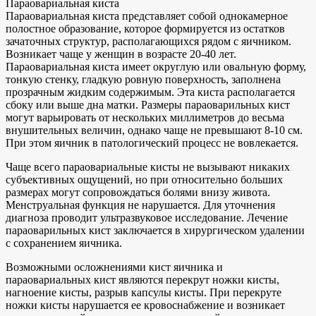
Параовариальная киста
Параовариальная киста представляет собой однокамерное
полостное образование, которое формируется из остатков
зачаточных структур, располагающихся рядом с яичником.
Возникает чаще у женщин в возрасте 20-40 лет.
Параовариальная киста имеет округлую или овальную форму,
тонкую стенку, гладкую ровную поверхность, заполнена
прозрачным жидким содержимым. Эта киста располагается
сбоку или выше дна матки. Размеры параоварильных кист
могут варьировать от нескольких миллиметров до весьма
внушительных величин, однако чаще не превышают 8-10 см.
При этом яичник в патологический процесс не вовлекается.
Чаще всего параовариальные кисты не вызывают никаких
субъективных ощущений, но при относительно больших
размерах могут сопровождаться болями внизу живота.
Менструальная функция не нарушается. Для уточнения
диагноза проводит ультразвуковое исследование. Лечение
параоварильных кист заключается в хирургическом удалении
с сохранением яичника.
Возможными осложнениями кист яичника и
параовариальных кист являются перекрут ножки кисты,
нагноение кисты, разрыв капсулы кисты. При перекруте
ножки кисты нарушается ее кровоснабжение и возникает