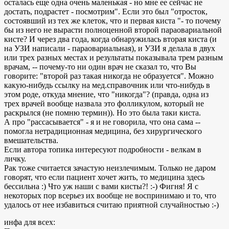
осталась еще одна очень маленькая - но мне ее сейчас не
достать, подрастет - посмотрим". Если это был "отросток,
состоявший из тех же клеток, что и первая киста "- то почему
бы из него не вырасти полноценной второй параовариальной
кисте? И через два года, когда обнаружилась вторая киста (и
на УЗИ написали - параовариальная), и УЗИ я делала в двух
или трех разных местах и результаты показывала трем разным
врачам, -- почему-то ни один врач не сказал то, что Вы
говорите: "второй раз такая никогда не образуется". Можно
какую-нибудь ссылку на мед.справочник или что-нибудь в
этом роде, откуда мнение, что "никогда"? (правда, одна из
трех врачей вообще назвала это фолликулом, который не
раскрылся (не помню термин)). Но это была таки киста.
А про "рассасывается" - я и не говорила, что она сама --
помогла нетрадиционная медицина, без хирургического
вмешательства.
Если автора топика интересуют подробности - велкам в
личку.
Рак тоже считается зачастую неизлечимым. Только не даром
говорят, что если пациент хочет жить, то медицина здесь
бессильна :) Что уж наши с вами кисты?! :-) Фигня! Я с
некоторых пор всерьез их вообще не воспринимаю и то, что
удалось от нее избавиться считаю приятной случайностью :-)
инфа для всех: