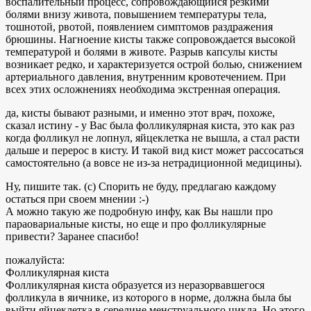
воспалительный процесс, сопровождающийся резкими
болями внизу живота, повышением температуры тела,
тошнотой, рвотой, появлением симптомов раздражения
брюшины. Нагноение кисты также сопровождается высокой
температурой и болями в животе. Разрыв капсулы кисты
возникает редко, и характеризуется острой болью, снижением
артериального давления, внутренним кровотечением. При
всех этих осложнениях необходима экстренная операция.
да, кисты бывают разными, и именно этот врач, похоже,
сказал истину - у Вас была фолликулярная киста, это как раз
когда фолликул не лопнул, яйцеклетка не вышла, а стал расти
дальше и перерос в кисту. И такой вид кист может рассосаться
самостоятельно (а вовсе не из-за нетрадиционной медицины).
Ну, пишите так. (с) Спорить не буду, предлагаю каждому
остаться при своем мнении :-)
А можно такую же подробную инфу, как Вы нашли про
параовариальные кисты, но еще и про фолликулярные
привести? Заранее спасибо!
пожалуйста:
Фолликулярная киста
Фолликулярная киста образуется из неразорвавшегося
фолликула в яичнике, из которого в норме, должна была бы
выйти яйцеклетка в середине менструального цикла. Но этого