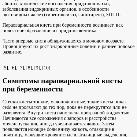
аборты, хронические воспаления придатков матки,
заболевания эндокринных органов, в особенности
щитовидных желез (тиреотоксикоз, гипотиреоз), ЗППП.
Параовариальная киста при беременности возникает, как
полостное образование из придатка яичника.
Часто впервые киста обнаруживается в молодом возрасте.
Провоцируют их рост эндокринные болезни и раннее половое
развитие.
[5], [6], [7], [8], [9], [10]
Симптомы параовариальной кисты
при беременности
Стенки кисты тонкие, малоподвижные, такие кисты никак
себя не проявляют до тех пор, пока не перекрутятся или не
разорвутся. Внутри киста наполнена прозрачной жидкостью.
Начинаются все осложнения с запоров и расстройства
мочеиспускания, иногда увеличивается живот. Затем
появляются ноющие боли внизу живота, отдающие в
поясницу, мажущие кровянистые влагалищные выделения,