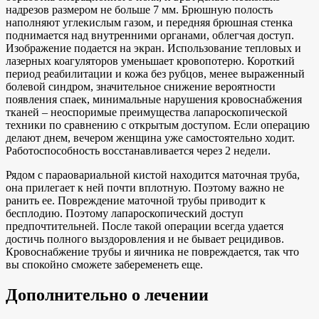
надрезов размером не больше 7 мм. Брюшную полость
наполняют углекислым газом, и передняя брюшная стенка
поднимается над внутренними органами, облегчая доступ.
Изображение подается на экран. Использование тепловых и
лазерных коагуляторов уменьшает кровопотерю. Короткий
период реабилитации и кожа без рубцов, менее выраженный
болевой синдром, значительное снижение вероятности
появления спаек, минимальные нарушения кровоснабжения
тканей – неоспоримые преимущества лапароскопической
техники по сравнению с открытым доступом. Если операцию
делают днем, вечером женщина уже самостоятельно ходит.
Работоспособность восстанавливается через 2 недели.
Рядом с параовариальной кистой находится маточная труба,
она прилегает к ней почти вплотную. Поэтому важно не
ранить ее. Повреждение маточной трубы приводит к
бесплодию. Поэтому лапароскопический доступ
предпочтительней. После такой операции всегда удается
достичь полного выздоровления и не бывает рецидивов.
Кровоснабжение трубы и яичника не повреждается, так что
вы спокойно сможете забеременеть еще.
Дополнительно о лечении