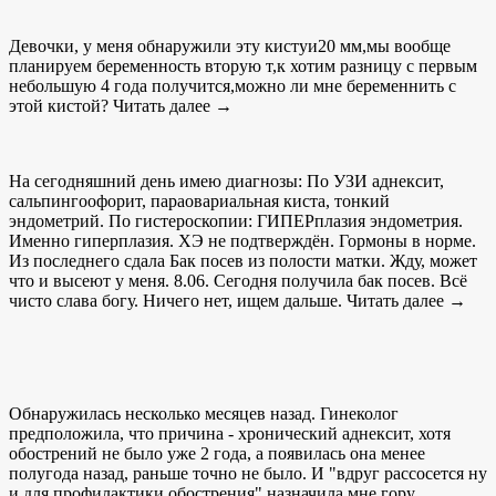
Девочки, у меня обнаружили эту кистуи20 мм,мы вообще
планируем беременность вторую т,к хотим разницу с первым
небольшую 4 года получится,можно ли мне беременнить с
этой кистой? Читать далее →
На сегодняшний день имею диагнозы: По УЗИ аднексит,
сальпингоофорит, параовариальная киста, тонкий
эндометрий. По гистероскопии: ГИПЕРплазия эндометрия.
Именно гиперплазия. ХЭ не подтверждён. Гормоны в норме.
Из последнего сдала Бак посев из полости матки. Жду, может
что и высеют у меня. 8.06. Сегодня получила бак посев. Всё
чисто слава богу. Ничего нет, ищем дальше. Читать далее →
Обнаружилась несколько месяцев назад. Гинеколог
предположила, что причина - хронический аднексит, хотя
обострений не было уже 2 года, а появилась она менее
полугода назад, раньше точно не было. И "вдруг рассосется ну
и для профилактики обострения" назначила мне гору