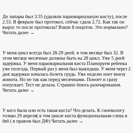
До лапары был 3.55 (удаляли параовариальную кисту), после
2.53. В феврале был протокол, сейчас сдала 2.72. Как так он
вырос то после протокола? Взяли 8 ооцитов. Это нормально?
Читать далее →
У меня цикл всегда был 28-29 дней. в том месяце был 32. В
этом месяце месячные должны быть на 28 цикл. Уже 5 дней
задержка. У меня параовариальная киста Планируем ребенка
уже полгода. Первый раз у меня был выкидыш. У меня через 2
дня задержки началась болеть грудь. Уже неделю ноет внизу
живота. Но не так как перед месячными. Поноет и сразу
попускает. Тест не делала. Страшно боюсь разочарования.
Читать далее →
У кого была или есть такая киста? Что делать. К гинекологу
только 29 апреля( в том цикле киста функциональная слева и
бхб ( в правом был ДФ) Читать далее →