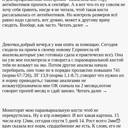
антибиотиков пропить в сентябре. А я вот что-то ну совсем не
хочу себя травить, нигде я не читала, чтоб такая киста
рассасывалась от антибиотиков. Но контроль размеров всё
равно надо сделать, вот думаю, может к другому врачу
сходить. Вообще, как часто. Читать далее →
Девочки,добрый вечер,я у вам опять за помощью. Сегодня
сходила на прием к своему новому Г,принесла ей
анализы,которые уже готовы(а сдала я практически все). Она
на узи мое посмотрела и говорит:а с параовариальной кистой
тебя не возьмут на эко. Потом другие анализы начала
перебирать, они тоже не в порядке пролактин повышен 741
(норма 67-726), ЛГ 13,9 (норма 1,1-8,7) ,говорит что нужно их
в норму приводить,с такими анализами не
возьмут(((назначила мне ОК сначала на 2 месяца,потом
говорит пропей месяц и сдай заново. Читать далее →
Мониторят мою параовариальную кисти чтоб не
перекрутилась. Ну и ктр измеряют. И вот какая картина. 15
числа ктр 12мм, сегодня спустя 5 дней 14. Рост всего 2мм😯
врач сказала все норм, сердцебиение же есть. К слову, его не