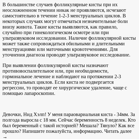
В большинстве случаев фолликулярные кисты при их
неосложненном течении никак не проявляются, исчезают
самостоятельно в течение 1-2-3 менструальных циклов. В
некоторых случаях могут отмечаться незначительные боли
внизу живота. Такие кисты выявляются, как правило,
случайно при гинекологическом осмотре или при
ультразвуковом исследовании. Наличие фолликулярной кисты
может также сопровождаться обильными и длительными
менструациями или маточными кровотечениями. Для
уточнения диагноза проводят ультразвуковое исследование.
При выявлении фолликулярной кисты назначают
противовоспалительное или, при необходимости,
гормональное лечение и наблюдают на протяжении 2-3
менструальных циклов. Если киста не подвергается
регрессии, то проводят ее хирургическое удаление, чаще с
помощью лапароскопии.
Девочки, Нид Хэлп! У меня параовариальная киста - 34мм. За
полгода выросла с 18 мм. Сейчас беременность 8 неделек. Кто
был беременный с такой историей? Мешала? Тянуло? Как все
прошло? Напишите пожалуйста, информацию. Читать далее
→