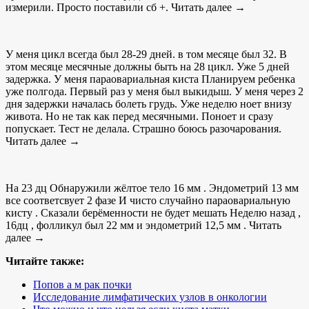
измерили. Просто поставили сб +. Читать далее →
У меня цикл всегда был 28-29 дней. в том месяце был 32. В
этом месяце месячные должны быть на 28 цикл. Уже 5 дней
задержка. У меня параовариальная киста Планируем ребенка
уже полгода. Первый раз у меня был выкидыш. У меня через 2
дня задержки началась болеть грудь. Уже неделю ноет внизу
живота. Но не так как перед месячными. Поноет и сразу
попускает. Тест не делала. Страшно боюсь разочарования.
Читать далее →
На 23 дц Обнаружили жёлтое тело 16 мм . Эндометрий 13 мм
все соответсвует 2 фазе И чисто случайно параовариальную
кисту . Сказали берёменности не будет мешать Неделю назад ,
16дц , фолликул был 22 мм и эндометрий 12,5 мм . Читать
далее →
Читайте также:
Попов а м рак почки
Исследование лимфатических узлов в онкологии