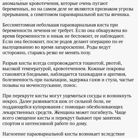
аномальные кровотечения, которые очень пугают
беременных, но на самом деле не являются признаком угрозы
прерывания, а симптомом параовариальной кисты яичника.
Бессимптомная небольшая параовариальная киста при
беременности лечения не требует. Если она обнаружена во
время беременности и никак не беспокоит, ее наблюдают.
Если она беспокоит, после родов делают операцию по ее
вылущиванию во время лапароскопии. Роды ведут
осторожно, стараясь резко не менять позу.
Разрыв кисты всегда сопровождается тошнотой, рвотой,
высокой температурой, кровотечением. Кожные покровы
становятся бледными, наблюдается тахикардия и аритмия,
болезненность при пальпации, задержка газов и стула, частые
позывы на мочеиспускание, понос.
При перекруте кисты могут ущемиться сосуды и возникнуть
некроз. Далее развивается шок от сильной боли, не
поддающейся купирования с помощью обезболивающих
лекарственных средств. Женщина может погибнуть. Чаще
всего смещение кисты и перекрут бывают при занятиях
спортом и интенсивной работе по дому.
Нагноение параовариальной кисты возникает вследствие