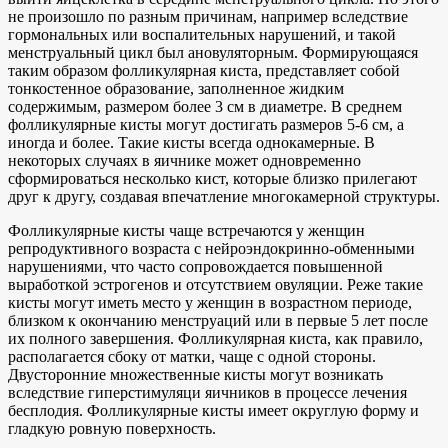
не произошло по разным причинам, например вследствие
гормональных или воспалительных нарушений, и такой
менструальный цикл был ановуляторным. Формирующаяся
таким образом фолликулярная киста, представляет собой
тонкостенное образование, заполненное жидким
содержимым, размером более 3 см в диаметре. В среднем
фолликулярные кисты могут достигать размеров 5-6 см, а
иногда и более. Такие кисты всегда однокамерные. В
некоторых случаях в яичнике может одновременно
сформироваться несколько кист, которые близко прилегают
друг к другу, создавая впечатление многокамерной структуры.
Фолликулярные кисты чаще встречаются у женщин
репродуктивного возраста с нейроэндокринно-обменными
нарушениями, что часто сопровождается повышенной
выработкой эстрогенов и отсутствием овуляции. Реже такие
кисты могут иметь место у женщин в возрастном периоде,
близком к окончанию менструаций или в первые 5 лет после
их полного завершения. Фолликулярная киста, как правило,
располагается сбоку от матки, чаще с одной стороны.
Двусторонние множественные кисты могут возникать
вследствие гиперстимуляци яичников в процессе лечения
бесплодия. Фолликулярные кисты имеет округлую форму и
гладкую ровную поверхность.