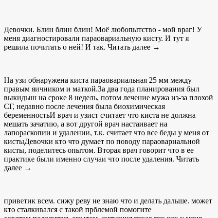
Девочки. Блин блин блин! Моё любопытство - мой враг! У
меня диагностировали параовариальную кисту. И тут я
решила почитать о ней! И так. Читать далее →
На узи обнаружена киста параовариальная 25 мм между
правым яичником и маткой.За два года планирования был
выкидыш на сроке 8 недель, потом лечение мужа из-за плохой
СГ, недавно после лечения была биохимическая
беременностьИ врач и узист считает что киста не должна
мешать зачатию, а вот другой врач настаивает на
лапораскопии и удалении, т.к. считает что все беды у меня от
кистыДевочки кто что думает по поводу параовариальной
кисты, поделитесь опытом. Вторая врач говорит что в ее
практике были именно случаи что после удаления. Читать
далее →
приветик всем. сижу реву не знаю что и делать дальше. может
кто сталкивался с такой прблемой помогите