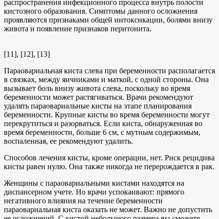
распространения инфекционного процесса внутрь полости
кистозного образования. Симптомы данного осложнения
проявляются признаками общей интоксикации, болями внизу
живота и появление признаков перитонита.
[11], [12], [13]
Параовариальная киста слева при беременности располагается
в связках, между яичниками и маткой, с одной стороны. Она
вызывает боль внизу живота слева, поскольку во время
беременности может растягиваться. Врачи рекомендуют
удалять параовариальные кисты на этапе планирования
беременности. Крупные кисты во время беременности могут
перекрутиться и разорваться. Если киста, обнаруженная во
время беременности, больше 6 см, с мутным содержимым,
воспаленная, ее рекомендуют удалить.
Способов лечения кисты, кроме операции, нет. Риск рецидива
кисты равен нулю. Она также никогда не перерождается в рак.
Женщины с параовариальными кистами находятся на
диспансерном учете. Но врачи успокаивают: прямого
негативного влияния на течение беременности
параовариальная киста оказать не может. Важно не допустить
ее осложнений. С кистой небольшого размера вы сможете