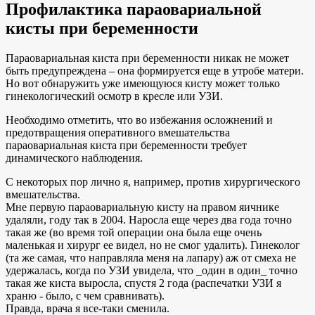
Профилактика параовариальной
кисты при беременности
Параовариальная киста при беременности никак не может
быть предупреждена – она формируется еще в утробе матери.
Но вот обнаружить уже имеющуюся кисту может только
гинекологический осмотр в кресле или УЗИ.
Необходимо отметить, что во избежания осложнений и
предотвращения оперативного вмешательства
параовариальная киста при беременности требует
динамического наблюдения.
С некоторых пор лично я, например, против хирургического
вмешательства.
Мне первую параовариальную кисту на правом яичнике
удаляли, году так в 2004. Наросла еще через два года точно
такая же (во время той операции она была еще очень
маленькая и хирург ее видел, но не смог удалить). Гинеколог
(та же самая, что направляла меня на лапару) аж от смеха не
удержалась, когда по УЗИ увидела, что _один в один_ точно
такая же киста выросла, спустя 2 года (распечатки УЗИ я
храню - было, с чем сравнивать).
Правда, врача я все-таки сменила.