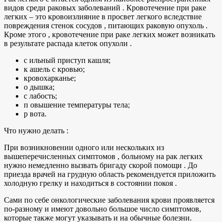
видов среди раковых заболеваний . Кровотечение при раке
легких – это кровоизлияние в просвет легкого вследствие
повреждения стенок сосудов , питающих раковую опухоль .
Кроме этого , кровотечение при раке легких может возникать
в результате распада клеток опухоли .
с ильный приступ кашля;
к ашель с кровью;
кровохарканье;
о дышка;
с лабость;
п овышение температуры тела;
р вота.
Что нужно делать :
При возникновении одного или нескольких из
вышеперечисленных симптомов , больному на рак легких
нужно немедленно вызвать бригаду скорой помощи . До
приезда врачей на грудную область рекомендуется приложить
холодную грелку и находиться в состоянии покоя .
Сами по себе онкологические заболевания крови проявляется
по-разному и имеют довольно большое число симптомов,
которые также могут указывать и на обычные болезни.