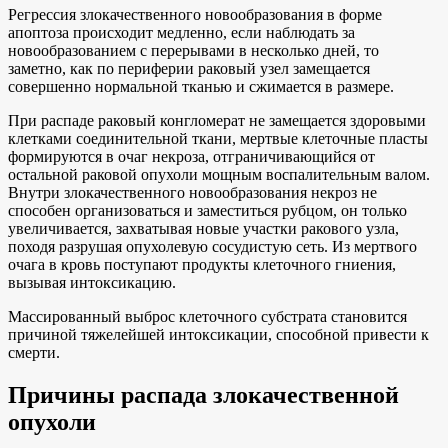
Регрессия злокачественного новообразования в форме
апоптоза происходит медленно, если наблюдать за
новообразованием с перерывами в несколько дней, то
заметно, как по периферии раковый узел замещается
совершенно нормальной тканью и сжимается в размере.
При распаде раковый конгломерат не замещается здоровыми
клетками соединительной ткани, мертвые клеточные пласты
формируются в очаг некроза, отграничивающийся от
остальной раковой опухоли мощным воспалительным валом.
Внутри злокачественного новообразования некроз не
способен организоваться и заместиться рубцом, он только
увеличивается, захватывая новые участки ракового узла,
походя разрушая опухолевую сосудистую сеть. Из мертвого
очага в кровь поступают продукты клеточного гниения,
вызывая интоксикацию.
Массированный выброс клеточного субстрата становится
причиной тяжелейшей интоксикации, способной привести к
смерти.
Причины распада злокачественной
опухоли