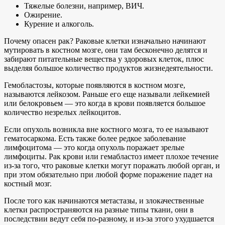
Тяжелые болезни, например, ВИЧ.
Ожирение.
Курение и алкоголь.
Почему опасен рак? Раковые клетки изначально начинают
мутировать в костном мозге, они там бесконечно делятся и
забирают питательные вещества у здоровых клеток, плюс
выделяя большое количество продуктов жизнедеятельности.
Гемобластозы, которые появляются в костном мозге,
называются лейкозом. Раньше его еще называли лейкемией
или белокровьем — это когда в крови появляется большое
количество незрелых лейкоцитов.
Если опухоль возникла вне костного мозга, то ее называют
гематосаркома. Есть также более редкое заболевание
лимфоцитома — это когда опухоль поражает зрелые
лимфоциты. Рак крови или гемабластоз имеет плохое течение
из-за того, что раковые клетки могут поражать любой орган, и
при этом обязательно при любой форме поражение падет на
костный мозг.
После того как начинаются метастазы, и злокачественные
клетки распространяются на разные типы ткани, они в
последствии ведут себя по-разному, и из-за этого ухудшается