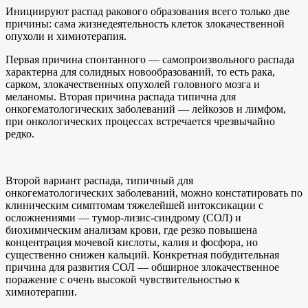
Инициируют распад ракового образования всего только две
причины: сама жизнедеятельность клеток злокачественной
опухоли и химиотерапия.
Первая причина спонтанного — самопроизвольного распада
характерна для солидных новообразований, то есть рака,
сарком, злокачественных опухолей головного мозга и
меланомы. Вторая причина распада типична для
онкогематологических заболеваний — лейкозов и лимфом,
при онкологических процессах встречается чрезвычайно
редко.
Второй вариант распада, типичный для
онкогематологических заболеваний, можно констатировать по
клиническим симптомам тяжелейшей интоксикации с
осложнениями — тумор-лизис-синдрому (СОЛ) и
биохимическим анализам крови, где резко повышена
концентрация мочевой кислоты, калия и фосфора, но
существенно снижен кальций. Конкретная побудительная
причина для развития СОЛ — обширное злокачественное
поражение с очень высокой чувствительностью к
химиотерапии.