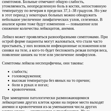
симптомов. Больные отмечают общую слабость,
утомляемость, неопределенную боль в костях, непостоянную
температуру по вечерам в пределах 37,1–38 градусов. Но уже
в этот период у некоторых больных можно обнаружить
небольшое увеличение лимфатических узлов, селезенки. В
анализе крови тоже будут изменения — повышение или
снижение количества лейкоцитов, анемия.
Лейкоз может проявляться разнообразными симптомами. При
острой форме пациенты могут жаловаться, что стали часто
простывать, у них возникли инфекционные осложнения или
синяки на теле, а кого-то будет беспокоить резкая потеря веса,
появление шишек на теле или увеличение лимфоузлов.
Симптомы лейкоза неспецифичны, они таковы:
слабость;
головокружения;
высокая температура без явных на то причин;
боли в руках и ногах;
кровотечения.
При замещении патологически размножающимися
лейкоцитами других клеток крови на первое место выходят
анемии и кровотечения из-за уменьшения числа других