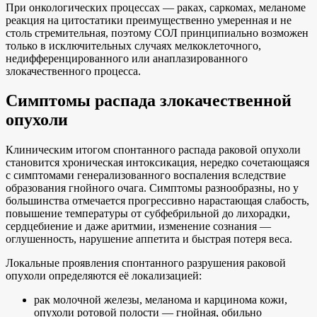
При онкологических процессах — раках, саркомах, меланоме
реакция на цитостатики преимущественно умеренная и не
столь стремительная, поэтому СОЛ принципиально возможен
только в исключительных случаях мелкоклеточного,
недифференцированного или анаплазированного
злокачественного процесса.
Симптомы распада злокачественной
опухоли
Клиническим итогом спонтанного распада раковой опухоли
становится хроническая интоксикация, нередко сочетающаяся
с симптомами генерализованного воспаления вследствие
образования гнойного очага. Симптомы разнообразны, но у
большинства отмечается прогрессивно нарастающая слабость,
повышение температуры от субфебрильной до лихорадки,
сердцебиение и даже аритмии, изменение сознания —
оглушенность, нарушение аппетита и быстрая потеря веса.
Локальные проявления спонтанного разрушения раковой
опухоли определяются её локализацией:
рак молочной железы, меланома и карцинома кожи,
опухоли ротовой полости — гнойная, обильно