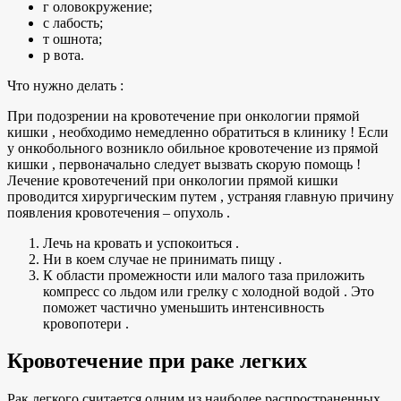
г оловокружение;
с лабость;
т ошнота;
р вота.
Что нужно делать :
При подозрении на кровотечение при онкологии прямой
кишки , необходимо немедленно обратиться в клинику ! Если
у онкобольного возникло обильное кровотечение из прямой
кишки , первоначально следует вызвать скорую помощь !
Лечение кровотечений при онкологии прямой кишки
проводится хирургическим путем , устраняя главную причину
появления кровотечения – опухоль .
Лечь на кровать и успокоиться .
Ни в коем случае не принимать пищу .
К области промежности или малого таза приложить
компресс со льдом или грелку с холодной водой . Это
поможет частично уменьшить интенсивность
кровопотери .
Кровотечение при раке легких
Рак легкого считается одним из наиболее распространенных