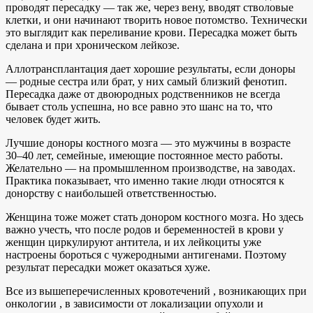
проводят пересадку — так же, через вену, вводят стволовые
клетки, и они начинают творить новое потомство. Технически
это выглядит как переливание крови. Пересадка может быть
сделана и при хроническом лейкозе.
Аллотрансплантация дает хорошие результаты, если доноры
— родные сестра или брат, у них самый близкий фенотип.
Пересадка даже от двоюродных родственников не всегда
бывает столь успешна, но все равно это шанс на то, что
человек будет жить.
Лучшие доноры костного мозга — это мужчины в возрасте
30–40 лет, семейные, имеющие постоянное место работы.
Желательно — на промышленном производстве, на заводах.
Практика показывает, что именно такие люди относятся к
донорству с наибольшей ответственностью.
Женщина тоже может стать донором костного мозга. Но здесь
важно учесть, что после родов и беременностей в крови у
женщин циркулируют антитела, и их лейкоциты уже
настроены бороться с чужеродными антигенами. Поэтому
результат пересадки может оказаться хуже.
Все из вышеперечисленных кровотечений , возникающих при
онкологии , в зависимости от локализации опухоли и