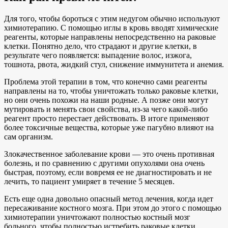
Для того, чтобы бороться с этим недугом обычно используют
химиотерапию. С помощью иглы в кровь вводят химические
реагенты, которые направлены непосредственно на раковые
клетки. Понятно дело, что страдают и другие клетки, в
результате чего появляется: выпадение волос, изжога,
тошнота, рвота, жидкий стул, снижение иммунитета и анемия.
Проблема этой терапии в том, что конечно сами реагенты
направлены на то, чтобы уничтожать только раковые клетки,
но они очень похожи на наши родные. А позже они могут
мутировать и менять свои свойства, из-за чего какой-либо
реагент просто перестает действовать. В итоге применяют
более токсичные вещества, которые уже пагубно влияют на
сам организм.
Злокачественное заболевание крови — это очень противная
болезнь, и по сравнению с другими опухолями она очень
быстрая, поэтому, если вовремя ее не диагностировать и не
лечить, то пациент умиряет в течение 5 месяцев.
Есть еще одна довольно опасный метод лечения, когда идет
пересаживание костного мозга. При этом до этого с помощью
химиотерапии уничтожают полностью костный мозг
больного, чтобы полностью истребить раковые клетки.