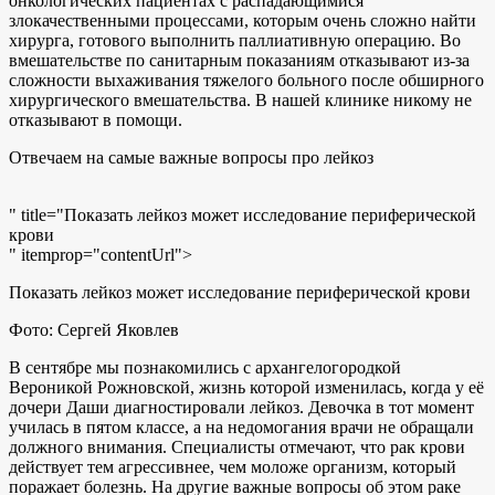
онкологических пациентах с распадающимися
злокачественными процессами, которым очень сложно найти
хирурга, готового выполнить паллиативную операцию. Во
вмешательстве по санитарным показаниям отказывают из-за
сложности выхаживания тяжелого больного после обширного
хирургического вмешательства. В нашей клинике никому не
отказывают в помощи.
Отвечаем на самые важные вопросы про лейкоз
" title="Показать лейкоз может исследование периферической
крови
" itemprop="contentUrl">
Показать лейкоз может исследование периферической крови
Фото: Сергей Яковлев
В сентябре мы познакомились с архангелогородкой
Вероникой Рожновской, жизнь которой изменилась, когда у её
дочери Даши диагностировали лейкоз. Девочка в тот момент
училась в пятом классе, а на недомогания врачи не обращали
должного внимания. Специалисты отмечают, что рак крови
действует тем агрессивнее, чем моложе организм, который
поражает болезнь. На другие важные вопросы об этом раке