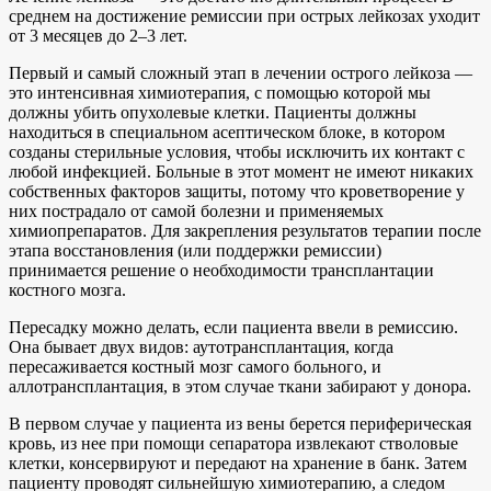
среднем на достижение ремиссии при острых лейкозах уходит
от 3 месяцев до 2–3 лет.
Первый и самый сложный этап в лечении острого лейкоза —
это интенсивная химиотерапия, с помощью которой мы
должны убить опухолевые клетки. Пациенты должны
находиться в специальном асептическом блоке, в котором
созданы стерильные условия, чтобы исключить их контакт с
любой инфекцией. Больные в этот момент не имеют никаких
собственных факторов защиты, потому что кроветворение у
них пострадало от самой болезни и применяемых
химиопрепаратов. Для закрепления результатов терапии после
этапа восстановления (или поддержки ремиссии)
принимается решение о необходимости трансплантации
костного мозга.
Пересадку можно делать, если пациента ввели в ремиссию.
Она бывает двух видов: аутотрансплантация, когда
пересаживается костный мозг самого больного, и
аллотрансплантация, в этом случае ткани забирают у донора.
В первом случае у пациента из вены берется периферическая
кровь, из нее при помощи сепаратора извлекают стволовые
клетки, консервируют и передают на хранение в банк. Затем
пациенту проводят сильнейшую химиотерапию, а следом