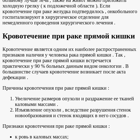
больному лучше лечь , также на живот можно приложить
холодную грелку ( к подложечной области ). Если
кровотечение при раке желудка подтвердилось , онкобольного
госпитализируют в хирургическое отделение для
немедленного проведения хирургического лечения .
Кровотечение при раке прямой кишки
Кровотечение является одним их наиболее распространенных
признаков наличия у человека рака прямой кишки . Так ,
кровотечение при раке прямой кишки встречается
практически у 90 % больных данным видом онкологии . В
большинстве случаев кровотечение возникает после акта
дефекации .
Причины кровотечения при раке прямой кишки :
Увеличение размеров опухоли и раздражение ее тканей
каловыми массами .
Изъязвление опухоли , вследствие разрушения стенок
новообразования и стенок входящих в него сосудов .
Признаки кровотечения при раке прямой кишки :
к ровь в каловых массах;