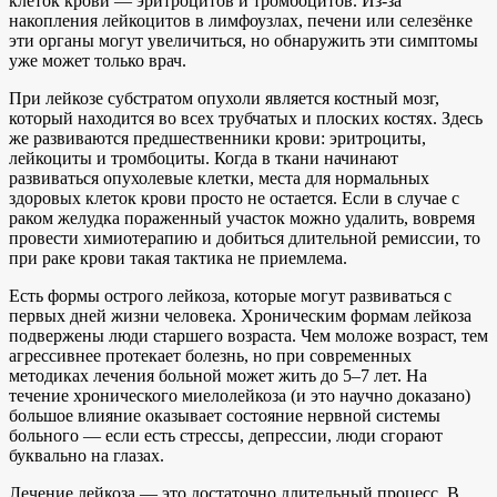
клеток крови — эритроцитов и тромбоцитов. Из-за
накопления лейкоцитов в лимфоузлах, печени или селезёнке
эти органы могут увеличиться, но обнаружить эти симптомы
уже может только врач.
При лейкозе субстратом опухоли является костный мозг,
который находится во всех трубчатых и плоских костях. Здесь
же развиваются предшественники крови: эритроциты,
лейкоциты и тромбоциты. Когда в ткани начинают
развиваться опухолевые клетки, места для нормальных
здоровых клеток крови просто не остается. Если в случае с
раком желудка пораженный участок можно удалить, вовремя
провести химиотерапию и добиться длительной ремиссии, то
при раке крови такая тактика не приемлема.
Есть формы острого лейкоза, которые могут развиваться с
первых дней жизни человека. Хроническим формам лейкоза
подвержены люди старшего возраста. Чем моложе возраст, тем
агрессивнее протекает болезнь, но при современных
методиках лечения больной может жить до 5–7 лет. На
течение хронического миелолейкоза (и это научно доказано)
большое влияние оказывает состояние нервной системы
больного — если есть стрессы, депрессии, люди сгорают
буквально на глазах.
Лечение лейкоза — это достаточно длительный процесс. В