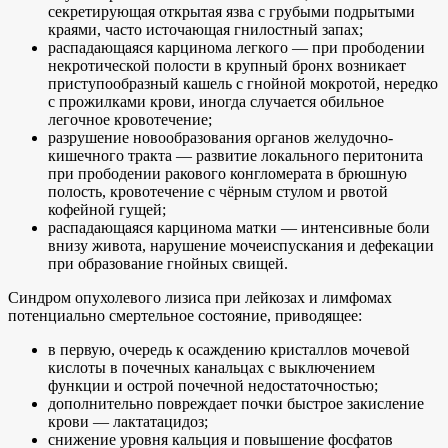
секретирующая открытая язва с грубыми подрытыми
краями, часто источающая гнилостный запах;
распадающаяся карцинома легкого — при прободении
некротической полости в крупный бронх возникает
приступообразный кашель с гнойной мокротой, нередко
с прожилками крови, иногда случается обильное
легочное кровотечение;
разрушение новообразования органов желудочно-
кишечного тракта — развитие локального перитонита
при прободении ракового конгломерата в брюшную
полость, кровотечение с чёрным стулом и рвотой
кофейной гущей;
распадающаяся карцинома матки — интенсивные боли
внизу живота, нарушение мочеиспускания и дефекации
при образование гнойных свищей.
Синдром опухолевого лизиса при лейкозах и лимфомах
потенциально смертельное состояние, приводящее:
в первую, очередь к осаждению кристаллов мочевой
кислоты в почечных канальцах с выключением
функции и острой почечной недостаточностью;
дополнительно повреждает почки быстрое закисление
крови — лактатацидоз;
снижение уровня кальция и повышение фосфатов