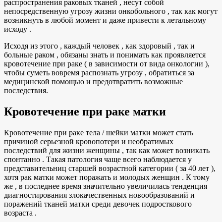
распространения раковых тканей , несут собой
непосредственную угрозу жизни онкобольного , так как могут
возникнуть в любой момент и даже привести к летальному
исходу .
Исходя из этого , каждый человек , как здоровый , так и
больные раком , обязаны знать и понимать как проявляется
кровотечение при раке ( в зависимости от вида онкологии ),
чтобы суметь вовремя распознать угрозу , обратиться за
медицинской помощью и предотвратить возможные
последствия.
Кровотечение при раке матки
Кровотечение при раке тела / шейки матки может стать
причиной серьезной кровопотери и необратимых
последствий для жизни женщины , так как может возникать
спонтанно . Такая патология чаще всего наблюдается у
представительниц старшей возрастной категории ( за 40 лет ),
хотя рак матки может поражать и молодых женщин . К тому
же , в последнее время значительно увеличилась тенденция
диагностирования злокачественных новообразований и
поражений тканей матки среди девочек подросткового
возраста .