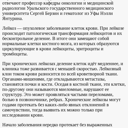
отвечают профессор кафедры онкологии и медицинской
радиологии Уральского государственного медицинского
университета Сергей Берзин и гематолог из Уфы Нэлли
Янтурина.
Лейкоз — опухолевое заболевание клеток крови. При лейкозе
происходит патологическая трансформация лейкоцитов и их
бесконтрольное деление. В итоге они замещают собой
нормальные клетки костного мозга, из которых образуются
циркулирующие в крови лейкоциты, эритроциты и
тромбоциты.
При хронических лейкозах деление клеток идёт медленнее, и
клиника тоже развивается с меньшей скоростью. Лейкозный
клон током крови разносится по всей кроветворной ткани.
Органами-мишенями, где откладываются метастазы,
становятся почки и кости. Оседая в костной ткани, эти клетки,
по-другому они называются миеломные, нарушают ее
структуру. Это может проявляться частыми переломами,
болью в позвоночнике, ребрах. Хронические лейкозы могут
годами протекать без каких-либо явных отклонений в
самочувствии, тогда выявить их можно только при
исследовании крови.
Начало заболевания нередко протекает без выраженных