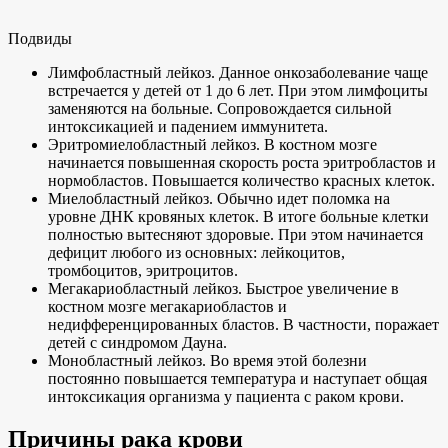
Подвиды
Лимфобластный лейкоз. Данное онкозаболевание чаще
встречается у детей от 1 до 6 лет. При этом лимфоциты
заменяются на больные. Сопровождается сильной
интоксикацией и падением иммунитета.
Эритромиелобластный лейкоз. В костном мозге
начинается повышенная скорость роста эритробластов и
нормобластов. Повышается количество красных клеток.
Миелобластный лейкоз. Обычно идет поломка на
уровне ДНК кровяных клеток. В итоге больные клетки
полностью вытесняют здоровые. При этом начинается
дефицит любого из основных: лейкоцитов,
тромбоцитов, эритроцитов.
Мегакариобластный лейкоз. Быстрое увеличение в
костном мозге мегакариобластов и
недифференцированных бластов. В частности, поражает
детей с синдромом Дауна.
Монобластный лейкоз. Во время этой болезни
постоянно повышается температура и наступает общая
интоксикация организма у пациента с раком крови.
Причины рака крови