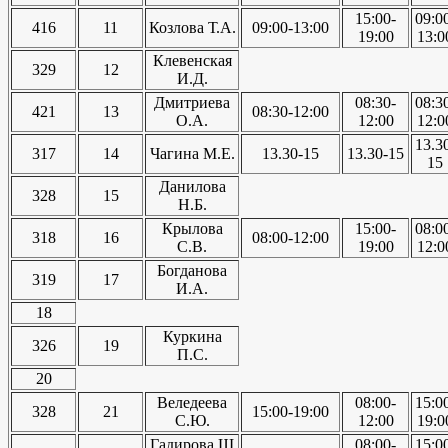
15:00-
09:0
416
11
Козлова Т.А.
09:00-13:00
19:00
13:0
Клевенская
329
12
И.Д.
Дмитриева
08:30-
08:3
421
13
08:30-12:00
О.А.
12:00
12:0
13.3
317
14
Чагина М.Е.
13.30-15
13.30-15
15
Данилова
328
15
Н.Б.
Крылова
15:00-
08:0
318
16
08:00-12:00
С.В.
19:00
12:0
Богданова
319
17
И.А.
18
Куркина
326
19
П.С.
20
Веледеева
08:00-
15:0
328
21
15:00-19:00
С.Ю.
12:00
19:0
Гадирова Ш
08:00-
15:0