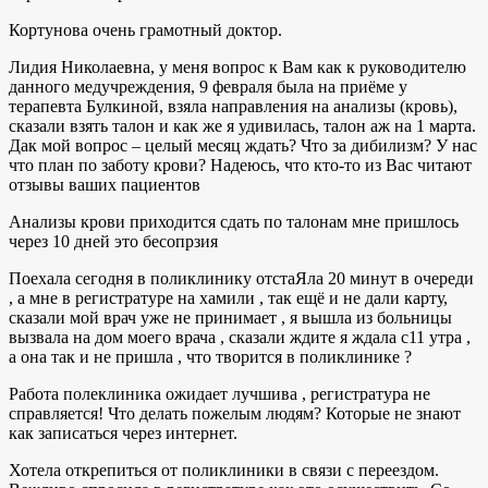
Кортунова очень грамотный доктор.
Лидия Николаевна, у меня вопрос к Вам как к руководителю
данного медучреждения, 9 февраля была на приёме у
терапевта Булкиной, взяла направления на анализы (кровь),
сказали взять талон и как же я удивилась, талон аж на 1 марта.
Дак мой вопрос – целый месяц ждать? Что за дибилизм? У нас
что план по заботу крови? Надеюсь, что кто-то из Вас читают
отзывы ваших пациентов
Анализы крови приходится сдать по талонам мне пришлось
через 10 дней это бесопрзия
Поехала сегодня в поликлинику отстаЯла 20 минут в очереди
, а мне в регистратуре на хамили , так ещё и не дали карту,
сказали мой врач уже не принимает , я вышла из больницы
вызвала на дом моего врача , сказали ждите я ждала с11 утра ,
а она так и не пришла , что творится в поликлинике ?
Работа полеклиника ожидает лучшива , регистратура не
справляется! Что делать пожелым людям? Которые не знают
как записаться через интернет.
Хотела открепиться от поликлиники в связи с переездом.