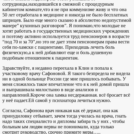
сотрудницы,находившейся в смежной с процедурным
кабинетом комнате,что я не при коммунизме живу и что она
50 лет отработала в медицине и никогда не было бесплатных
шприцев. Было еще много сказано в абсолютно недопустимой
манере” кухонных разговоров”. Я понимаю,что молодые не
хотят работать в государственных медицинских учреждениях
и поэтому активно используется труд пенсионеров в возрасте
“под 70 и за 70”,но это не дает этим пенсионерам права вести
себя по-хамски с пациентами. Приходишь лечить боль
физическую,а к ней добавляют еще и боль душевную
подобным отношением к пациентам.
Здравствуйте, я недавно переехала в Клин и попала к
участковому врачу Сафоновой. Я такого безпредела не видела
ни в одной больнице России где мне пришлось побывать. У
меня сложилось такое впечатление что я к ней домой пришла
и выпрашивала милостыню в виде анализов и
направлений.Короче она хамка несдержанная. всё бросает всё
у неё падает.Ей самой у психиатора лечиться нужно.
Согласна, Сафонова врач никакая как её держат, она как
принудиловку отбывает, зачем тогда училась на врача, гнать
надо таких специалисто и дипломы забира ть у них , чтобы
больным ым людям нервы не поюнимали, куда только
смотрит руководство, срочно примите меры…..