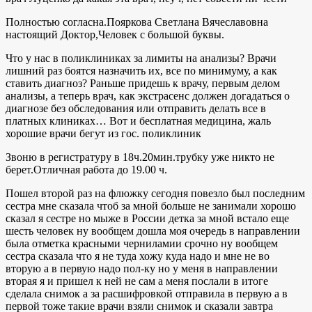
Полностью согласна.Пояркова Светлана Вячеславовна
настоящий Доктор,Человек с большой буквы.
Что у нас в поликлиниках за лимиты на анализы? Врачи
лишний раз боятся назначить их, все по минимуму, а как
ставить диагноз? Раньше придешь к врачу, первым делом
анализы, а теперь врач, как экстрасенс должен догадаться о
диагнозе без обследования или отправить делать все в
платных клиниках… Вот и бесплатная медицина, жаль
хорошие врачи бегут из гос. поликлиник
Звоню в регистратуру в 18ч.20мин.трубку уже никто не
берет.Отличная работа до 19.00 ч.
Пошел второй раз на флюжку сегодня повезло был последним
сестра мне сказала чтоб за мной больше не занимали хорошо
сказал я сестре но мыже в России детка за мной встало еще
шесть человек ну вообщем дошла моя очередь в направлении
была отметка красными черниламии срочно ну вообщем
сестра сказала что я не туда хожу куда надо и мне не во
вторую а в первую надо пол-ку но у меня в направлении
вторая я и пришел к ней не сам а меня послали в итоге
сделала снимок а за расшифровкой отправила в первую а в
первой тоже такие врачи взяли снимок и сказали завтра