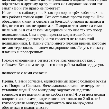
обратиться к другому врачу такого же направления если тот
занят.) Но и это право не помогает.
Из личного наблюдения. Было три лора в трёх кабинетах. из
них работал тольео один. Все остальные просто сидели. При
обращении к ним, в следмтвии большой очереди из записи и
без, никто из них не принимал. Гоаорили что заняты а сами
пили чай. Я и сам связан медициной и по мне так это позор
поликлинники. Сам я туда перестал ходить(ошибочно
поставленные диагнозы). и это еосается не только этой
поликлинники. В Клину стало много плохии врачей, которые
не заинтересованы в вашем выздоровлении. Лечусь только у
платных и проверенных.
Плохое отношение в регистратуре ,разговаривают как с
собаками.Если вам не нравится своя работа найдите другую.
полностью с вами согласна.
Ирина. С вами согласна, единственный врач с большой буквы
,это Пояркова Светлана Вячеславовна,остальные недоучки и
уставшие люди!Пора минздраву задуматься над этим
вопросом и не причинять не удобства нам! Что за постановка
вопроса с анализами,нигде такого нет только во 2 ой п-ке !
Руководители минздрава задумайтесь ибо вынуждены
обратиться в правительство !