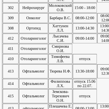
Молоковский
302
Нейрохирург
15:00 - 18:00
О.В.
08:00
309
Онколог
Барбара В.С.
08:00-12:00
12:0
Хаттунен
13:00
308
Ортопед
13:00-14:30
Л.Л.
14:3
Лысачева
09:00
412
Отоларинголог
09:00-14:00
С.И.
14:0
Смирнова
411
Отоларинголог
О.И.
Тимофеева
410
Отоларинголог
отпуск
Л.В.
09:00
413
Офтальмолог
Тюрева Н.Ф.
13:30-18:00
12:3
Филиппова
отпуск 15.06
414
Офтальмолог
Л.Х.
по 22.07.
Земскова-
415
Офтальмолог
Терехович
отпуск
О.Н.
Плешачева Е.
13:00
413
офтальмолог
08:00-13:00