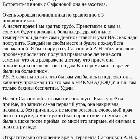
Встретиться вновь с Сафоновой она не захотела.
Очень хорошая поликлиника по сравнению с 3
поликлиникой.
А насчет врачей вы зря так грубо. Представьте к вам за
советом будут приходить больные,раздражённые,с
температурой да ещё сами диагноз ставят и учат ВАС как надо
поступить. Каждый на своём месте и будьте пожалуйста
сдержанней. Я был пару раз у Сафоновой А.Н. объявил свою
проблему,после чего получил правильное лечение,хотя
заметил, что она раздражена ,потому что прием она
производила после вызова на дом.В то время много врачей
были на больничном.
P.S. А если вы хотите,что бы вам улыбались и под локоток к
кабинету провожали то это вам в НИКУ,НАДЕЖДУ и.т.д. там
только бахилы бесплатны. Удачи !
Насчёт Сафоновой я с вами не соглашусь. Была у неё на
приёме, по записи самая первая 8 утра, она накричала,
нахамила, без причины, я не могла вставить слово, мой врач
был в отпуске, и мне нужно было просто кое что узнать, я
была в шоке после приёма, со мной это впервые, ей сначала к
психиатру надо
Отвратительно отношение врача- терапевта Сафоновой А.Н. к