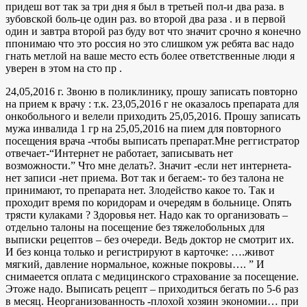
придеш вот так за три дня я был в третьей пол-и два раза. в
зубовской боль-це один раз. во второй два раза . и в первой
один и завтра второй раз буду вот что значит срочно я конечно
ппонимаю что это россия но это слишком уж ребята вас надо
гнать метлой на ваше место есть более ответственные люди я
уверен в этом на сто пр .
24,05,2016 г. Звоню в поликлинику, прошу записать повторно
на прием к врачу : т.к. 23,05,2016 г не оказалось препарата для
онкобольного и велели приходить 25,05,2016. Прошу записать
мужа инвалида 1 гр на 25,05,2016 на пием для повторного
посещения врача -чтобы выписать препарат.Мне реггистратор
отвечает-“Интернет не работает, записывать нет
возможности.” Что мне делать?. Значит -если нет интернета-
нет записи -нет приема. Вот так и бегаем:- то без талона не
принимают, то препарата нет. Злодейство какое то. Так и
проходит время по коридорам и очередям в больнице. Опять
трясти кулаками ? Здоровья нет. Надо как то организовать –
отдельно талоны на посещение без тяжелобольных для
выписки рецептов – без очереди. Ведь доктор не смотрит их.
И без конца только и регистрируют в карточке: ….живот
мягкий, давление нормальное, кожные покровы…. ” И
снимаеется оплата с медицинского страхование за посещение.
Этоже надо. Выписать рецепт – приходиться бегать по 5-6 раз
в месяц. Неорганизованность -плохой хозяин экономии… при