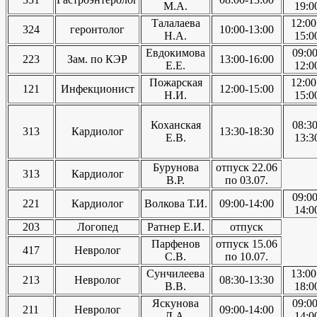
М.А.
19:0
Талалаева
12:00
324
геронтолог
10:00-13:00
Н.А.
15:0
Евдокимова
09:00
223
Зам. по КЭР
13:00-16:00
Е.Е.
12:0
Пожарская
12:00
121
Инфекционист
12:00-15:00
Н.И.
15:0
Коханская
08:30
313
Кардиолог
13:30-18:30
Е.В.
13:3
Бурунова
отпуск 22.06
313
Кардиолог
В.Р.
по 03.07.
09:00
221
Кардиолог
Волкова Т.И.
09:00-14:00
14:0
203
Логопед
Ратнер Е.И.
отпуск
Парфенов
отпуск 15.06
417
Невролог
С.В.
по 10.07.
Сунчилеева
13:00
213
Невролог
08:30-13:30
В.В.
18:0
Яскунова
09:00
211
Невролог
09:00-14:00
Л.А.
14:0