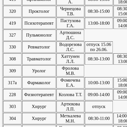
А.
18:0
Чернецова
08:30
320
Проктолог
08:30-15:00
Т.В.
15:0
Пастухова
09:00
419
Психотерапевт
13:00-18:00
Г.А.
14:0
Артюшина
327
Пульмонолог
Д.С.
Водорезова
отпуск 15.06
330
Ревматолог
Л.С.
по 26.06.
Хаттунен
08:30
308
Травматолог
08:30-13:00
Л.Л.
13:0
Фролова
309
Уролог
М.В.
Фомичева
15:00
317а
Фармаколог
10:00-13:00
Е.А.
18:0
09:00
228
Физиотерапевт
Козлова Т.Т.
09:00-14:00
14:0
Артюхова
303
Хирург
отпуск
Л.П.
Меткалева
14:00
304
Хирург
08:30-11:00
М.Н.
18:0