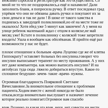
Вежливо спросила в регистратуре как это осуществить. Со
мной не то что не поздоровались,а ещё и нахамили! Дали
заполнить бланк, я попросила ручку. В ответ последовал град
упрёков что они не обязаны давать ручки и покупают их за
свои деньги и так не дали ! В шоке от такого хамства я
поднялась к заведущей поликлиникой,но её на месте тоже не
оказалось! Хотя обед уже 5 минут как закончен! А у меня на
улице ребенок маленький ждал с отцом в коляске,не май
месяц уже! Кстате в поликлинику с коляской тоже запретили
входить! Ушла я вообщем как обплёваная. И прийти ещё раз
возможности у нас не будет.
плохое отношение к больным -врача Луценко где же её клятва
Гиппократу? оставляет больных без инсулина.говорит что
инсулин выписывает терапевт по месту проживания. А у них
нет даже компьютера. как можно выписать инсулин? И на
автобусах туда сюда .тяжело добираться впустую. Какое-то
сплошное бездушие- зачем- такие -врачи- нужны.
Огромная благодарность Поярковой Светлане
Вячеславовне.За внимательное отношение к проблемам
пациента.Ходим вместе с женой никогда не было
отказа,всегда внимательно выслушает и назначит лечение
которое реально помогает.Огромное вам спасибо
врач Луценко да какая эта врач, неуч, нет совести ни чести