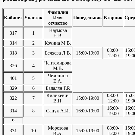
Фамилия
Кабинет
Участок
Имя
Понедельник
Вторник
Сре
отчество
Наумова
317
1
Н.В.
314
2
Кочина М.В.
08:00-
15:0
318
3
Беляева Л.В.
15:00-19:00
12:00
19:0
Чентемирова
326
4
М.В.
Чехонина
401
5
Е.А.
329
6
Бадалян Г.Р.
Киликевич
08:00-
15:0
322
7
15:00-19:00
В.Н.
12:00
19:0
16:00-
16:0
314
8
Сацук А.И.
16:00-19:00
19:00
19:0
9
Морозова
08:00-
15:0
331
10
15:00-19:00
И.А.
12:00
19:0