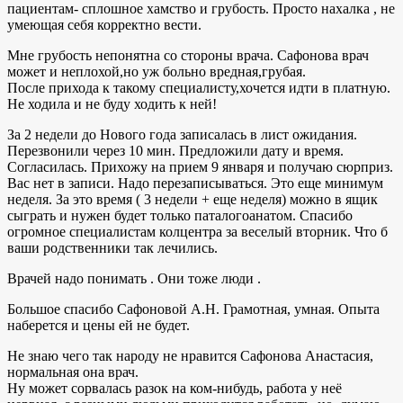
пациентам- сплошное хамство и грубость. Просто нахалка , не
умеющая себя корректно вести.
Мне грубость непонятна со стороны врача. Сафонова врач
может и неплохой,но уж больно вредная,грубая.
После прихода к такому специалисту,хочется идти в платную.
Не ходила и не буду ходить к ней!
За 2 недели до Нового года записалась в лист ожидания.
Перезвонили через 10 мин. Предложили дату и время.
Согласилась. Прихожу на прием 9 января и получаю сюрприз.
Вас нет в записи. Надо перезаписываться. Это еще минимум
неделя. За это время ( 3 недели + еще неделя) можно в ящик
сыграть и нужен будет только паталогоанатом. Спасибо
огромное специалистам колцентра за веселый вторник. Что б
ваши родственники так лечились.
Врачей надо понимать . Они тоже люди .
Большое спасибо Сафоновой А.Н. Грамотная, умная. Опыта
наберется и цены ей не будет.
Не знаю чего так народу не нравится Сафонова Анастасия,
нормальная она врач.
Ну может сорвалась разок на ком-нибудь, работа у неё