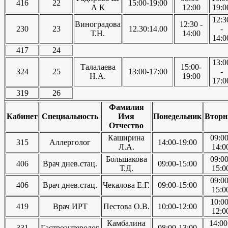
416
22
15:00-19:00
А К
12:00
19:0
12:3
Виноградова
12:30 -
230
23
12.30:14.00
-
Т.Н.
14:00
14:0
417
24
13:0
Талалаева
15:00-
324
25
13:00-17:00
-
Н.А.
19:00
17:0
319
26
Фамилия
Кабинет
Специальность
Имя
Понедельник
Вторн
Отчество
Каширина
09:00
315
Аллерголог
14:00-19:00
Л.А.
14:0
Большакова
09:00
406
Врач днев.стац.
09:00-15:00
Т.Д.
15:0
09:00
406
Врач днев.стац.
Чекалова Е.Г.
09:00-15:00
15:0
10:00
419
Врач ИРТ
Пестова О.В.
10:00-12:00
12:0
Камбалина
14:00
331
Гастроэнтеролог
08:00-13:00