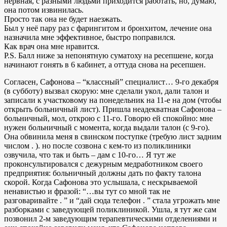
нервная, с разными людьми приходится работать, но, думаю,
она потом извинилась.
Просто так она не будет наезжать.
Был у неё пару раз с фарингитом и бронхитом, лечение она
назначила мне эффективное, быстро поправился.
Как врач она мне нравится.
P.S. Балл ниже за непонятную суматоху на ресепшене, когда
начинают гонять в 6 кабинет, а оттуда снова на ресепшен.
Согласен, Сафонова – “классный” специалист… 9-го декабря
(в субботу) вызвал скорую: мне сделали укол, дали талон и
записали к участковому на понедельник на 11-е на дом (чтобы
открыть больничный лист). Пришла неадекватная Сафонова –
больничный, мол, открою с 11-го. Говорю ей спокойно: мне
нужен больничный с момента, когда выдали талон (с 9-го).
Она обвинила меня в свинском поступке (требую лист задним
числом . ). но после созвона с кем-то из поликлиники
озвучила, что так и быть – дам с 10-го… Я тут же
проконсультировался с дежурным медработником своего
предприятия: больничный должны дать по факту талона
скорой. Когда Сафонова это услышала, с нескрываемой
ненавистью и фразой: “…вы тут со мной так не
разговаривайте . ” и “дай сюда телефон . ” стала угрожать мне
разборками с заведующей поликлиникой. Ушла, я тут же сам
позвонил 2-м заведующим терапевтическими отделениями и