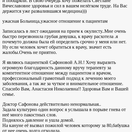
и поощряли. В свою очередь хочу пожелать Светлане
Вячеславовне здоровья и сил в вашем нелёгком труде. На Вас
держится уже развалившаяся медицина)))
ужасная Больница,ужасное отношение к пациентам
Записалась в лист ожидания на прием к окулисту..Мне очень
быстро перезвонила грубая девушка, к врачу расхотела .я
почемуто должна была ей определить срочно у меня или нет.
Ну если человек хочет обратиться к врачу, значит есть
жалобы.Очень не приятно.
Я являюсь пациенткой Сафоновой А.Н.! Хочу выразить
огромную благодарность данному вручу терапевту за
компетентное отношение между пациентом и врачом,
профессиональный грамотный подход к лечению моего
заболевания, а так же за чуткое и внимательное отношение.
Спасибо Вам, Анастасия Николаевна!! Здоровья Вам и Вашей
семье.
Доктор Сафонова действительно ненормальная..
Задала культурно один вопрос я услышала в порыве гнева от
неё много пакостных слов.
Поднялось давление и ушла домой.
На кануне её вызвал пожилой человек которому за 80,бабушка
от нее очень долго отходила.