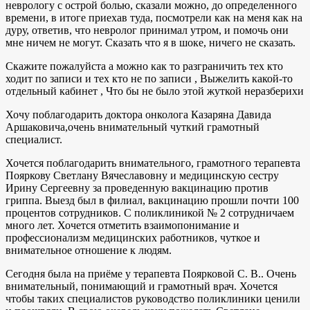
неврологу с острой болью, сказали можно, до определенного
времени, в итоге приехав туда, посмотрели как на меня как на
дуру, ответив, что невролог принимал утром, и помочь они
мне ничем не могут. Сказать что я в шоке, ничего не сказать.
Скажите пожалуйста а можно как то разграничить тех кто
ходит по записи и тех кто не по записи , Выжелить какой-то
отдельный кабинет , Что бы не было этой жуткой неразберихи
Хочу поблагодарить доктора онколога Казаряна Давида
Аршаковича,очень внимательный чуткий грамотный
специалист.
Хочется поблагодарить внимательного, грамотного терапевта
Пояркову Светлану Вячеславовну и медицинскую сестру
Ирину Сергеевну за проведенную вакцинацию против
гриппа. Выезд был в филиал, вакцинацию прошли почти 100
процентов сотрудников. С поликлиникой № 2 сотрудничаем
много лет. Хочется отметить взаимопонимание и
профессионализм медицинских работников, чуткое и
внимательное отношение к людям.
Сегодня была на приёме у терапевта Поярковой С. В.. Очень
внимательный, понимающий и грамотный врач. Хочется
чтобы таких специалистов руководство поликлиники ценили