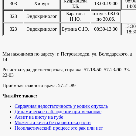
Кудрявцева
08:00
303
Хирург
13:00-19:00
Т.Б.
14:0
Баратова
отпуск 08.06
323
Эндокринолог
Н.Ю.
по 30.06.
13:30
323
Эндокринолог
Бутина О.Ю.
08:30-13:30
18:3
Мы находимся по адресу: г. Петрозаводск, ул. Володарского, д.
14
Регистратура, диспетчерская, справка: 57-18-50, 57-23-90, 33-
22-03
Приёмная главного врача: 57-21-89
Читайте также:
Сердечная недостаточность у кошек опухоль
Динамическое наблюдение при меланоме
Аевит на кисту на губе
Может ли киста без кровотока расти
Неопластический процесс это рак или нет