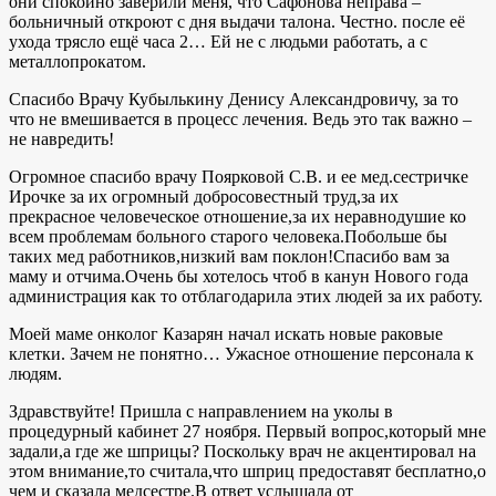
они спокойно заверили меня, что Сафонова неправа –
больничный откроют с дня выдачи талона. Честно. после её
ухода трясло ещё часа 2… Ей не с людьми работать, а с
металлопрокатом.
Спасибо Врачу Кубылькину Денису Александровичу, за то
что не вмешивается в процесс лечения. Ведь это так важно –
не навредить!
Огромное спасибо врачу Поярковой С.В. и ее мед.сестричке
Ирочке за их огромный добросовестный труд,за их
прекрасное человеческое отношение,за их неравнодушие ко
всем проблемам больного старого человека.Побольше бы
таких мед работников,низкий вам поклон!Спасибо вам за
маму и отчима.Очень бы хотелось чтоб в канун Нового года
администрация как то отблагодарила этих людей за их работу.
Моей маме онколог Казарян начал искать новые раковые
клетки. Зачем не понятно… Ужасное отношение персонала к
людям.
Здравствуйте! Пришла с направлением на уколы в
процедурный кабинет 27 ноября. Первый вопрос,который мне
задали,а где же шприцы? Поскольку врач не акцентировал на
этом внимание,то считала,что шприц предоставят бесплатно,о
чем и сказала медсестре.В ответ услышала от