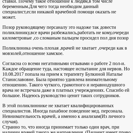
ставки. Почему такое отношение к людям,в том числе
беременным.Для чего тогда необходим данный
специалист,если никакой врачебной помощи оказать не
может.
Позор руководящему персаналу это надоже так довести
поликлинику,все врачи разбежались,работать не кому,очереди
километровые ,со сломаным пальцем просидел пол дня позор
Поликлиника очень плохая ,врачей не хватает ,очереди как в
мовзолей,отношение хамское.
Согласна со всеми негативными отзывами о работе 2 пол-и.
Каждое обращение туда, настоящее испытание для нервов. Но
10.08.2017 попала на прием к терапевту Булкиной Наталье
Станиславовне. Была приятно удивлена внимательному
отношению. Такого чуткого, грамотного и неравнодушного
врача не встречала даже в платных учереждениях. Спасибо ей
большое. Надеюсь руководство ценит таких сотрудников.
В этой поликлиннике не хватает квалифицированных
специалистов. Иногда пахабное поведение мед. персонала.
Невнимательность врачей, а именно к анализам(Из личного
случая).
Странно то, что иногда принимает только один врач, при
наличии врачей такого же направления. (Пациент имеет право