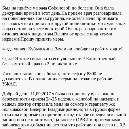
Был на приёме у врача Сафоновой по болезни.Она была
дежурный врачей в этот день.На приёме врач разговаривала
на повышенных тонах,грубила, не хотела меня принимать
ссылаясь что я привязан к другой поликлинике хотя уже как 3
года состою на учете во второй.Очень разочарован таким
отношением к пациентам.Вышел от врача с поднятыми
нервами!Прошу принять меры.
когда уволят Кубылькина. Зачем он вообще на работу ходит?
О, да! Я тоже согласна за его увольнение! Единственный
безграмотный врач во 2 поликлинике
Интернет запись не работает, по телефону 8800 не
дозвониться. В поликлинике терминал тоже не работает
УЖАС.
Добрый день. 11,09,2017 я была на приеме у врача жк по
беременности сроком 24-25 недель с жалобой на насморк и
кашель,доктор отправила меня на осмотр к терапевту жк
Большаковой Валерии Владимировне,но та в грубой форме
отказала в приеме по причине того,что:1)без предварительной
записи она не принимает,2)а также с ОРВИ и простудными
заболеваниями,объяснив это тем что работает она всего на 0,5