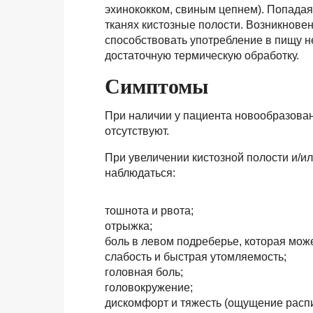
эхинококком, свиным цепнем). Попадая
тканях кистозные полости. Возникнове
способствовать употребление в пищу н
достаточную термическую обработку.
Симптомы
При наличии у пациента новообразован
отсутствуют.
При увеличении кистозной полости и/ил
наблюдаться:
тошнота и рвота;
отрыжка;
боль в левом подреберье, которая може
слабость и быстрая утомляемость;
головная боль;
головокружение;
дискомфорт и тяжесть (ощущение расп