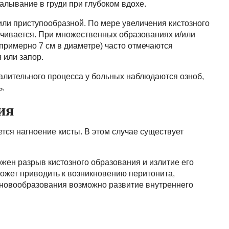
алывание в груди при глубоком вдохе.
или приступообразной. По мере увеличения кистозного
ичивается. При множественных образованиях и/или
примерно 7 см в диаметре) часто отмечаются
 или запор.
лительного процесса у больных наблюдаются озноб,
ь.
ия
ся нагноение кисты. В этом случае существует
ен разрыв кистозного образования и излитие его
ожет приводить к возникновению перитонита,
 новообразования возможно развитие внутреннего