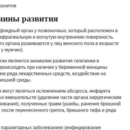
разитов
ичины развития
мфоидный орган у позвоночных, который расположен в
афрагмальную и вогнутую внутреннюю поверхность.
о органа развиваются у лиц женского пола в возрасте
 у мужчин).
гии являются аномалии развития селезенки в
 происходить при наличии у беременной женщины
ею ряда лекарственных средств, воздействии на
нешней среды.
 могут являться осложнением абсцесса, инфаркта
ых вмешательств (удаление части органа хирургическим
азования), полученных травм (ушибы, ранения брюшной
я после перенесенного гриппа, брюшного тифа и ряда
ри паразитарных заболеваниях (инфицирование