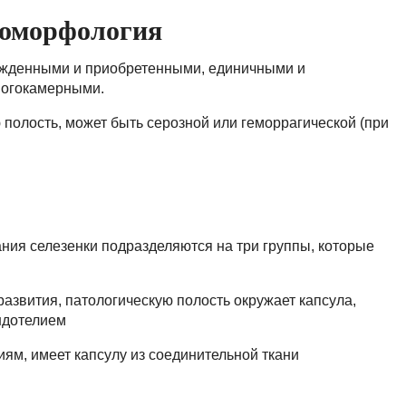
томорфология
ожденными и приобретенными, единичными и
ногокамерными.
 полость, может быть серозной или геморрагической (при
ия селезенки подразделяются на три группы, которые
азвития, патологическую полость окружает капсула,
ндотелием
ям, имеет капсулу из соединительной ткани