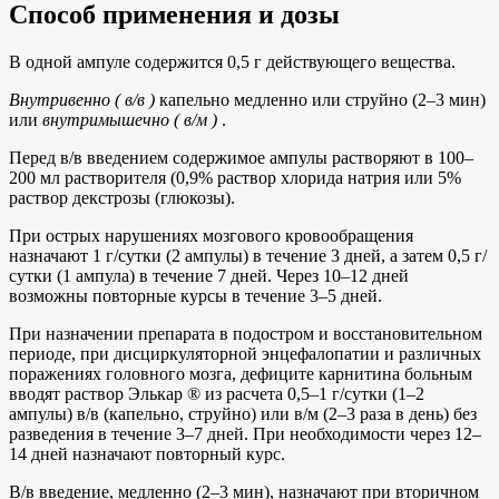
Способ применения и дозы
В одной ампуле содержится 0,5 г действующего вещества.
Внутривенно ( в/в )
капельно медленно или струйно (2–3 мин)
или
внутримышечно ( в/м )
.
Перед в/в введением содержимое ампулы растворяют в 100–
200 мл растворителя (0,9% раствор хлорида натрия или 5%
раствор декстрозы (глюкозы).
При острых нарушениях мозгового кровообращения
назначают 1 г/сутки (2 ампулы) в течение 3 дней, а затем 0,5 г/
сутки (1 ампула) в течение 7 дней. Через 10–12 дней
возможны повторные курсы в течение 3–5 дней.
При назначении препарата в подостром и восстановительном
периоде, при дисциркуляторной энцефалопатии и различных
поражениях головного мозга, дефиците карнитина больным
вводят раствор Элькар ® из расчета 0,5–1 г/сутки (1–2
ампулы) в/в (капельно, струйно) или в/м (2–3 раза в день) без
разведения в течение 3–7 дней. При необходимости через 12–
14 дней назначают повторный курс.
В/в введение, медленно (2–3 мин), назначают при вторичном