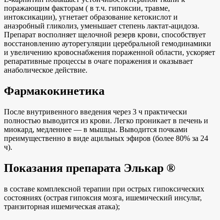
поражающим факторам ( в т.ч. гипоксии, травме,
интоксикации), угнетает образование кетокислот и
анаэробный гликолиз, уменьшает степень лактат-ацидоза.
Препарат восполняет щелочной резерв крови, способствует
восстановлению ауторегуляции церебральной гемодинамики
и увеличению кровоснабжения пораженной области, ускоряет
репаративные процессы в очаге поражения и оказывает
анаболическое действие.
Фармакокинетика
После внутривенного введения через 3 ч практически
полностью выводится из крови. Легко проникает в печень и
миокард, медленнее — в мышцы. Выводится почками
преимущественно в виде ацильных эфиров (более 80% за 24
ч).
Показания препарата Элькар ®
в составе комплексной терапии при острых гипоксических
состояниях (острая гипоксия мозга, ишемический инсульт,
транзиторная ишемическая атака);