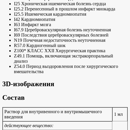
I25 Хроническая ишемическая болезнь сердца
I25.2 Перенесенный в прошлом инфаркт миокарда
I25.5 Ишемическая кардиомиопатия
I42 Кардиомиопатия
I63 Инфаркт мозга
I67.9 Цереброваскулярная болезнь неуточненная
I69 Последствия цереброваскулярных болезней
N19 Почечная недостаточность неуточненная
R57.0 Кардиогенный шок
Z100* КЛАСС XXII Хирургическая практика
Z49.1 Помощь, включающая экстракорпоральный
диализ
Z54.0 Период выздоровления после хирургического
вмешательства
3D-изображения
Состав
Раствор для внутривенного и внутримышечного
1 мл
введения
действующее вещество: