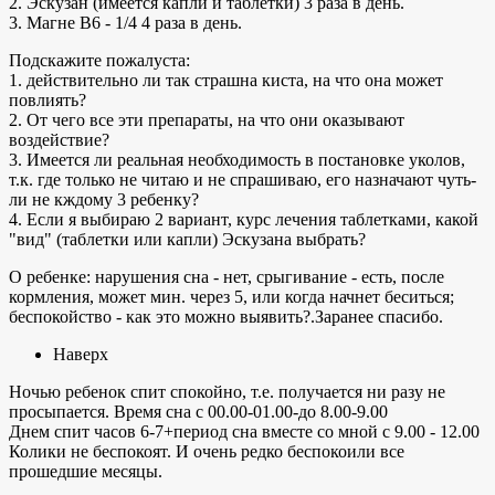
2. Эскузан (имеется капли и таблетки) 3 раза в день.
3. Магне В6 - 1/4 4 раза в день.
Подскажите пожалуста:
1. действительно ли так страшна киста, на что она может
повлиять?
2. От чего все эти препараты, на что они оказывают
воздействие?
3. Имеется ли реальная необходимость в постановке уколов,
т.к. где только не читаю и не спрашиваю, его назначают чуть-
ли не кждому 3 ребенку?
4. Если я выбираю 2 вариант, курс лечения таблетками, какой
"вид" (таблетки или капли) Эскузана выбрать?
О ребенке: нарушения сна - нет, срыгивание - есть, после
кормления, может мин. через 5, или когда начнет беситься;
беспокойство - как это можно выявить?.Заранее спасибо.
Наверх
Ночью ребенок спит спокойно, т.е. получается ни разу не
просыпается. Время сна с 00.00-01.00-до 8.00-9.00
Днем спит часов 6-7+период сна вместе со мной с 9.00 - 12.00
Колики не беспокоят. И очень редко беспокоили все
прошедшие месяцы.