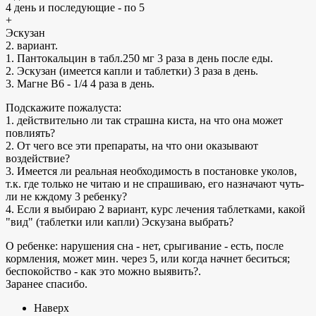
4 день и последующие - по 5
+
Эскузан
2. вариант.
1. Пантокальцин в табл.250 мг 3 раза в день после еды.
2. Эскузан (имеется капли и таблетки) 3 раза в день.
3. Магне В6 - 1/4 4 раза в день.
Подскажите пожалуста:
1. действительно ли так страшна киста, на что она может
повлиять?
2. От чего все эти препараты, на что они оказывают
воздействие?
3. Имеется ли реальная необходимость в постановке уколов,
т.к. где только не читаю и не спрашиваю, его назначают чуть-
ли не кждому 3 ребенку?
4. Если я выбираю 2 вариант, курс лечения таблетками, какой
"вид" (таблетки или капли) Эскузана выбрать?
О ребенке: нарушения сна - нет, срыгивание - есть, после
кормления, может мин. через 5, или когда начнет беситься;
беспокойство - как это можно выявить?.
Заранее спасибо.
Наверх