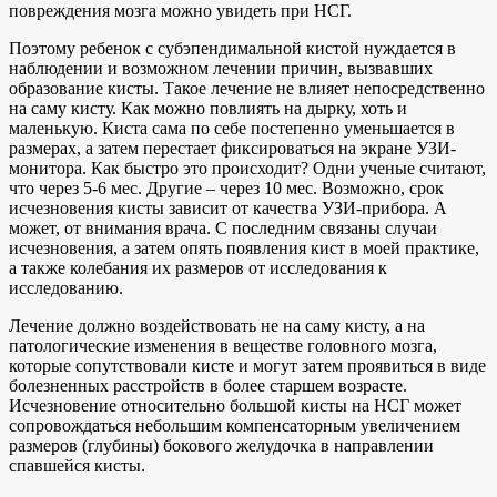
повреждения мозга можно увидеть при НСГ.
Поэтому ребенок с субэпендимальной кистой нуждается в
наблюдении и возможном лечении причин, вызвавших
образование кисты. Такое лечение не влияет непосредственно
на саму кисту. Как можно повлиять на дырку, хоть и
маленькую. Киста сама по себе постепенно уменьшается в
размерах, а затем перестает фиксироваться на экране УЗИ-
монитора. Как быстро это происходит? Одни ученые считают,
что через 5-6 мес. Другие – через 10 мес. Возможно, срок
исчезновения кисты зависит от качества УЗИ-прибора. А
может, от внимания врача. С последним связаны случаи
исчезновения, а затем опять появления кист в моей практике,
а также колебания их размеров от исследования к
исследованию.
Лечение должно воздействовать не на саму кисту, а на
патологические изменения в веществе головного мозга,
которые сопутствовали кисте и могут затем проявиться в виде
болезненных расстройств в более старшем возрасте.
Исчезновение относительно большой кисты на НСГ может
сопровождаться небольшим компенсаторным увеличением
размеров (глубины) бокового желудочка в направлении
спавшейся кисты.