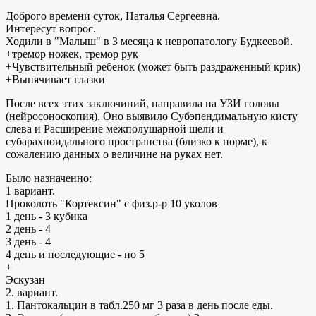
Доброго времени суток, Наталья Сергеевна.
Интересут вопрос.
Ходили в "Малыш" в 3 месяца к невропатологу Будкеевой.
+тремор ножек, тремор рук
+Чувствительный ребенок (может быть раздраженный крик)
+Выпячивает глазки
После всех этих заключиний, направила на УЗИ головы
(нейросоноскопия). Оно выявило Субэпендимальную кисту
слева и Расширение межполушарной щели и
субарахноидального пространства (близко к норме), к
сожалению данных о величине на руках нет.
Было назначенно:
1 вариант.
Проколоть "Кортексин" с физ.р-р 10 уколов
1 день - 3 кубика
2 день - 4
3 день - 4
4 день и последующие - по 5
+
Эскузан
2. вариант.
1. Пантокальцин в табл.250 мг 3 раза в день после еды.