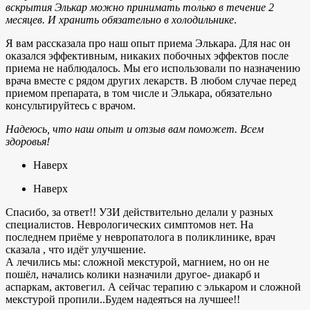
вскрытия Элькар можно принимать только в течение 2
месяцев. И хранить обязательно в холодильнике
.
Я вам рассказала про наш опыт приема Элькара. Для нас он
оказался эффективным, никаких побочных эффектов после
приема не наблюдалось. Мы его использовали по назначению
врача вместе с рядом других лекарств. В любом случае перед
приемом препарата, в том числе и Элькара, обязательно
консультируйтесь с врачом.
Надеюсь, что наш опыт и отзыв вам поможет. Всем
здоровья!
Наверх
Наверх
Спасибо, за ответ!! УЗИ действительно делали у разных
специалистов. Неврологических симптомов нет. На
последнем приёме у невропатолога в поликлинике, врач
сказала , что идёт улучшение.
А лечились мы: сложной мекстурой, магнием, но он не
пошёл, начались колики назначили другое- диакарб и
аспаркам, актовегил. А сейчас терапию с элькаром и сложной
мекстурой пропили..Будем надеяться на лучшее!!