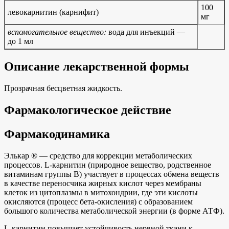
100
левокарнитин (карнифит)
мг
вспомогательное вещество:
вода для инъекций —
до 1 мл
Описание лекарственной формы
Прозрачная бесцветная жидкость.
Фармакологическое действие
Фармакодинамика
Элькар ® — средство для коррекции метаболических
процессов. L-карнитин (природное вещество, родственное
витаминам группы В) участвует в процессах обмена веществ
в качестве переносчика жирных кислот через мембраны
клеток из цитоплазмы в митохондрии, где эти кислоты
окисляются (процесс бета-окисления) с образованием
большого количества метаболической энергии (в форме АТФ).
L-карнитин повышает устойчивость нервной ткани к