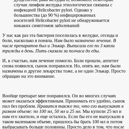
случаи лимфом желудка этиологически связаны с
инфекцией Helicobacter pylori. Однако у
большинства (до 90 %) инфицированных
носителей Helicobacter pylori не обнаруживается
никаких симптомов заболеваний
У нас как раз эта бактерия поселилась в желудке, отсюда и
боли, насколько я поняла. Нам было
назначено лечение. В
числе препаратов был и Элькар. Выписали его по 3 капли
трижды в день. Пить сказали за полчаса до еды.
И, к счастью, нам лечение помогло. Боли прошли, аппетит
снова появился, сынок поправился. Но, опять же, нам были
назначены и другие лекарства тоже, а не один Элькар. Просто
обращаю на это внимание.
Вообще препарат мне понравился. Он во многих случаях
может оказаться эффективным. Принимать его удобно, сынок
пил без проблем.
Нравится также то, что его выпускают в
разном объеме: по 100 мл, 50 мл и 25 мл.
Мы купили 25 мл и
нам его хватило, и еще осталось. Если бы его не выпускали в
таком маленьком объеме, пришлось бы брать 100 мл и потом
выбрасывать больше половины. Просто дело в том, что
после