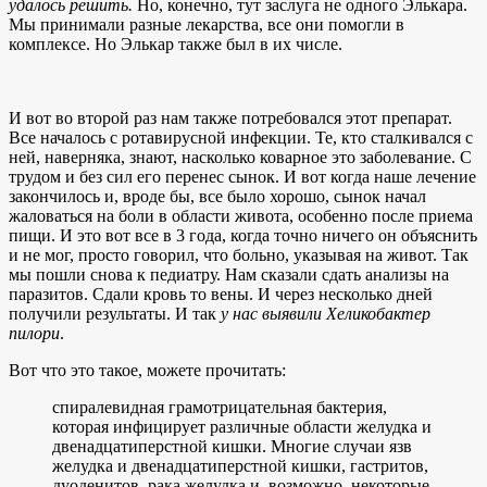
удалось решить.
Но, конечно, тут заслуга не одного Элькара.
Мы принимали разные лекарства, все они помогли в
комплексе. Но Элькар также был в их числе.
И вот во второй раз нам также потребовался этот препарат.
Все началось с ротавирусной инфекции. Те, кто сталкивался с
ней, наверняка, знают, насколько коварное это заболевание. С
трудом и без сил его перенес сынок. И вот когда наше лечение
закончилось и, вроде бы, все было хорошо, сынок начал
жаловаться на боли в области живота, особенно после приема
пищи. И это вот все в 3 года, когда точно ничего он объяснить
и не мог, просто говорил, что больно, указывая на живот. Так
мы пошли снова к педиатру. Нам сказали сдать анализы на
паразитов. Сдали кровь то вены. И через несколько дней
получили результаты. И так
у нас выявили Хеликобактер
пилори
.
Вот что это такое, можете прочитать:
спиралевидная грамотрицательная бактерия,
которая инфицирует различные области желудка и
двенадцатиперстной кишки. Многие случаи язв
желудка и двенадцатиперстной кишки, гастритов,
дуоденитов, рака желудка и, возможно, некоторые