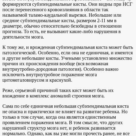
формируются субэпендимальные кисты. Они видны при НСГ
после перенесенного кровоизлияния в области так
называемой таламо-каудальной вырезки. Небольшие или
средние субэпендимальные кисты, размером 2-11 мм в
диаметре, обычно относительно безобидны в отношении
прогноза. То есть, не вызывают какие-либо нарушения в
деятельности мозга.
К тому же, и врожденная субэпендимальная киста может быть
патологической. Особенно, если она не единичная, и имеются
и другие небольшие кисты. Учеными установлено множество
причин их происхождения вообще (вся возможная
внутриутробно-дородовая патология). Особенно важно
исключить внутриутробное поражение мозга
цитомегаловирусом и краснухой.
Реже, серьезной причиной таких кист может быть их
вхождение в комплекс аномалий строения мозга.
Сама по себе единичная небольшая субэпендимальная киста
не опасна и практически не влияет на развитие ребенка. Но
только в том случае, когда она является единственным
проявлением поражения мозга. В том смысле, что других
нарушений структур мозга нет, и ребенок развивается
нормально. Однако, как вы уже могли прочесть ранее, не все