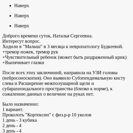
Наверх
Наверх
Наверх
Доброго времени суток, Наталья Сергеевна.
Интересут вопрос.
Ходили в "Малыш" в 3 месяца к невропатологу Будкеевой.
+тремор ножек, тремор рук
+Чувствительный ребенок (может быть раздраженный крик)
+Выпячивает глазки
После всех этих заключиний, направила на УЗИ головы
(нейросоноскопия). Оно выявило Субэпендимальную кисту
слева и Расширение межполушарной щели и
субарахноидального пространства (близко к норме), к
сожалению данных о величине на руках нет.
Было назначенно:
1 вариант.
Проколоть "Кортексин" с физ.р-р 10 уколов
1 день - 3 кубика
2 день - 4
3 день - 4