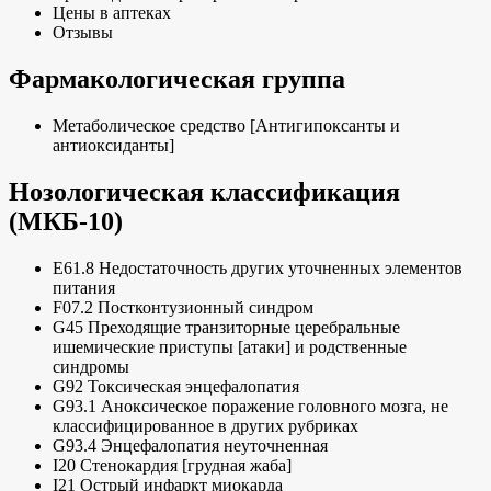
Цены в аптеках
Отзывы
Фармакологическая группа
Метаболическое средство [Антигипоксанты и
антиоксиданты]
Нозологическая классификация
(МКБ-10)
E61.8 Недостаточность других уточненных элементов
питания
F07.2 Постконтузионный синдром
G45 Преходящие транзиторные церебральные
ишемические приступы [атаки] и родственные
синдромы
G92 Токсическая энцефалопатия
G93.1 Аноксическое поражение головного мозга, не
классифицированное в других рубриках
G93.4 Энцефалопатия неуточненная
I20 Стенокардия [грудная жаба]
I21 Острый инфаркт миокарда