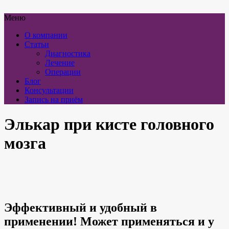
Меню
О компании
Статьи
Диагностика
Лечение
Операции
Блог
Консультации
Запись на приём
Элькар при кисте головного
мозга
Эффективный и удобный в
применении! Может применяться и у