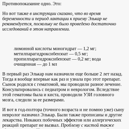
Противопоказание одно. Это:
Но вот также
в инструкции сказано, что во время
беременности и период лактации к приему Элькар не
рекомендуется, поскольку не было проведено достаточно
исследований в этом направлении.
лимонной кислоты моногидрат — 1,2 мг;
метилпарагидроксибензоат — 0,5 мг;
пропилпарагидроксибензоат — 0,2 мг; вода
очищенная — до 1 мл
В первый раз Элькар нам назначили еще больше 2 лет назад.
Тогда я вообще впервые как раз и узнала про этот препарат.
Сынок родился с гематомой, мы проводили разное лечение.
Консультировались с педиатром и неврологом. Вследствие
этой гематомы была и киста, проводили УЗИ головного
мозга, следили за ее размерами.
И вот в год-полтора (точного возраста и не помню уже) сыну
невролог назначил Элькар. Были также прописаны и другие
лекарства. Никаких побочных эффектов или аллергических
реакций препарат не вызвал.
Проблему с кистой также