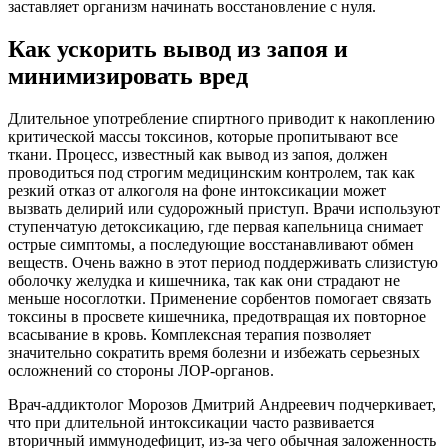
заставляет организм начинать восстановление с нуля.
Как ускорить вывод из запоя и
минимизировать вред
Длительное употребление спиртного приводит к накоплению
критической массы токсинов, которые пропитывают все
ткани. Процесс, известный как вывод из запоя, должен
проводиться под строгим медицинским контролем, так как
резкий отказ от алкоголя на фоне интоксикации может
вызвать делирий или судорожный приступ. Врачи используют
ступенчатую детоксикацию, где первая капельница снимает
острые симптомы, а последующие восстанавливают обмен
веществ. Очень важно в этот период поддерживать слизистую
оболочку желудка и кишечника, так как они страдают не
меньше носоглотки. Применение сорбентов помогает связать
токсины в просвете кишечника, предотвращая их повторное
всасывание в кровь. Комплексная терапия позволяет
значительно сократить время болезни и избежать серьезных
осложнений со стороны ЛОР-органов.
Врач-аддиктолог Морозов Дмитрий Андреевич подчеркивает,
что при длительной интоксикации часто развивается
вторичный иммунодефицит, из-за чего обычная заложенность