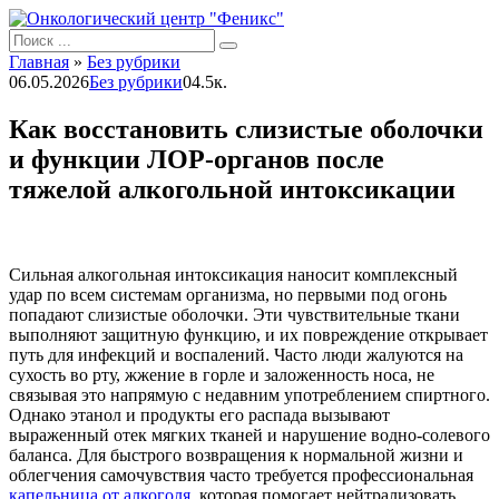
Перейти
к
Search
контенту
for:
Главная
»
Без рубрики
06.05.2026
Без рубрики
0
4.5к.
Как восстановить слизистые оболочки
и функции ЛОР-органов после
тяжелой алкогольной интоксикации
Сильная алкогольная интоксикация наносит комплексный
удар по всем системам организма, но первыми под огонь
попадают слизистые оболочки. Эти чувствительные ткани
выполняют защитную функцию, и их повреждение открывает
путь для инфекций и воспалений. Часто люди жалуются на
сухость во рту, жжение в горле и заложенность носа, не
связывая это напрямую с недавним употреблением спиртного.
Однако этанол и продукты его распада вызывают
выраженный отек мягких тканей и нарушение водно-солевого
баланса. Для быстрого возвращения к нормальной жизни и
облегчения самочувствия часто требуется профессиональная
капельница от алкоголя
, которая помогает нейтрализовать