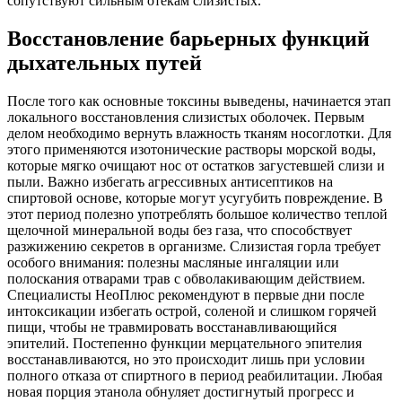
сопутствуют сильным отекам слизистых.
Восстановление барьерных функций
дыхательных путей
После того как основные токсины выведены, начинается этап
локального восстановления слизистых оболочек. Первым
делом необходимо вернуть влажность тканям носоглотки. Для
этого применяются изотонические растворы морской воды,
которые мягко очищают нос от остатков загустевшей слизи и
пыли. Важно избегать агрессивных антисептиков на
спиртовой основе, которые могут усугубить повреждение. В
этот период полезно употреблять большое количество теплой
щелочной минеральной воды без газа, что способствует
разжижению секретов в организме. Слизистая горла требует
особого внимания: полезны масляные ингаляции или
полоскания отварами трав с обволакивающим действием.
Специалисты НеоПлюс рекомендуют в первые дни после
интоксикации избегать острой, соленой и слишком горячей
пищи, чтобы не травмировать восстанавливающийся
эпителий. Постепенно функции мерцательного эпителия
восстанавливаются, но это происходит лишь при условии
полного отказа от спиртного в период реабилитации. Любая
новая порция этанола обнуляет достигнутый прогресс и