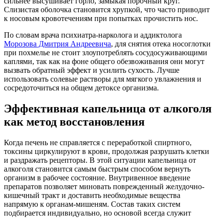
сильнее высушивает горло, замыкая порочный круг.
Слизистая оболочка становится хрупкой, что часто приводит
к носовым кровотечениям при попытках прочистить нос.
По словам врача психиатра-нарколога и аддиктолога
Морозова Дмитрия Андреевича
, для снятия отека носоглотки
при похмелье не стоит злоупотреблять сосудосуживающими
каплями, так как на фоне общего обезвоживания они могут
вызвать обратный эффект и усилить сухость. Лучше
использовать солевые растворы для мягкого увлажнения и
сосредоточиться на общем детоксе организма.
Эффективная капельница от алкоголя
как метод восстановления
Когда печень не справляется с переработкой спиртного,
токсины циркулируют в крови, продолжая разрушать клетки
и раздражать рецепторы. В этой ситуации капельница от
алкоголя становится самым быстрым способом вернуть
организм в рабочее состояние. Внутривенное введение
препаратов позволяет миновать поврежденный желудочно-
кишечный тракт и доставить необходимые вещества
напрямую к органам-мишеням. Состав таких систем
подбирается индивидуально, но основой всегда служит