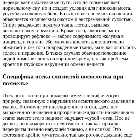
перекрывает дыхательные пути. Это не только мешает
нормальному сну, но и создает условия для гипоксии мозга,
усугубляя головную боль. Боль в горле после интоксикации
объясняется химическим ожогом и экстремальной сухостью.
Спирт раздражает нежную ткань глотки, вызывая
воспалительную реакцию. Кроме того, алкоголь часто
провоцирует рефлюкс — заброс содержимого желудка в
пищевод и гортань. Желудочная кислота дополнительно
обжигает и без того поврежденные ткани, вызывая осиплость
голоса и першение. В таких случаях обычное полоскание
водой помогает лишь на короткое время, так как проблема
кроется в глубоком нарушении обмена веществ.
Специфика отека слизистой носоглотки при
похмелье
Отек носоглотки при похмелье имеет специфическую
природу, связанную с нарушением осмотического давления в
тканях. В отличие от инфекционного отека, здесь нет
выраженного выделения прозрачной жидкости на начальном
этапе; вместо этого пациент ощущает «сухой» отек. Нос не
дышит, но высморкаться невозможно, так как проходы
перекрыты именно набухшей тканью, а не слизью. Это
состояние крайне мучительно, так как ротовое дыхание еще