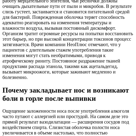
работу мерцательного эпителия, чьи реснички должны
очищать дыхательные пути от пыли и микробов. В результате
слизь густеет, застаивается и становится питательной средой
для бактерий. Поврежденная оболочка теряет способность
адекватно реагировать на изменения температуры и
влажности воздуха, вызывая постоянный дискомфорт.
Организм тратит огромные ресурсы на попытки восстановить
этот барьер, но при высокой концентрации токсинов процесс
затягивается. Врачи компании НеоПлюс отмечают, что у
пациентов с длительным стажем употребления такие
изменения могут стать необратимыми, приводя к
атрофическому риниту. Постоянное раздражение тканей
продуктами распада этанола, такими как ацетальдегид,
вызывает микроожоги, которые заживают медленно и
болезненно.
Почему закладывает нос и возникают
боли в горле после выпивки
Ощущение заложенности носа после употребления алкоголя
часто путают с аллергией или простудой. На самом деле это
прямой результат вазодилатации — расширения сосудов под
воздействием спирта. Слизистая оболочка полости носа
увеличивается в объеме настолько, что полностью