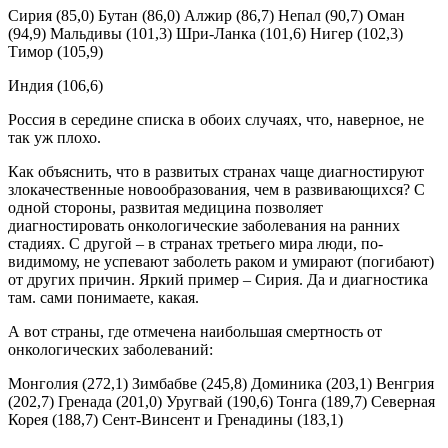
Сирия (85,0) Бутан (86,0) Алжир (86,7) Непал (90,7) Оман
(94,9) Мальдивы (101,3) Шри-Ланка (101,6) Нигер (102,3)
Тимор (105,9)
Индия (106,6)
Россия в середине списка в обоих случаях, что, наверное, не
так уж плохо.
Как объяснить, что в развитых странах чаще диагностируют
злокачественные новообразования, чем в развивающихся? С
одной стороны, развитая медицина позволяет
диагностировать онкологические заболевания на ранних
стадиях. С другой – в странах третьего мира люди, по-
видимому, не успевают заболеть раком и умирают (погибают)
от других причин. Яркий пример – Сирия. Да и диагностика
там. сами понимаете, какая.
А вот страны, где отмечена наибольшая смертность от
онкологических заболеваний:
Монголия (272,1) Зимбабве (245,8) Доминика (203,1) Венгрия
(202,7) Гренада (201,0) Уругвай (190,6) Тонга (189,7) Северная
Корея (188,7) Сент-Винсент и Гренадины (183,1)