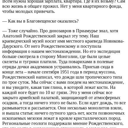
Всем нужна хорошая зарплата, квартира. Где я их возьму? Сам
всю жизнь в общаге прожил. Нет у меня квартирного фонда,
чтобы молодых привечать.
— Как вы в Благовещенске оказались?
— Тоже случайно. Про динозавров в Приамурье знал, хотя
Анатолий Рождественский закрыл эту тему. Наш
краеведческий музей носит имя местного краеведа Новикова-
Даурского. От него Рождественскому и поступила
информация о нашем местонахождении. Но его экспедиция
больше смотрела в сторону Монголии, где были целые
скелеты и тугрики платили. Туда поварихами в полевые
отряды дочки академиков устраивались. Приехав сюда в
конце лета – начале сентября 1951 года в период муссона,
Рождественский написал, что дожди шли тропического типа
по трое суток. Мы сейчас с вами поедем на местонахождение,
и вы увидите, какая там глина, в которой лежат кости. На
каждой ноге будет по 10 кг грязи. Это у меня сейчас все
закрыто армейской палаткой, защищающей от атмосферных
осадков, а тогда ничего этого не было. Если идет дождь, то все
размывается и рассыпается. Они несколько монолитов взяли,
и вышла статья: ничего путного здесь нет, кости позвоночных
ископаемых мезозоя лежат в кровле кристаллических пород.
Региональные геологи поддержали мнение Рождественского,