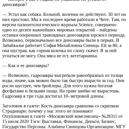
динозавров?
— Устал как собака. Больной, коленки не действуют. 30 лет на
них простоял. Мы в последнее время работали в Чите. Там, по
версии палеонтологического журнала Science, совершено
одно из десяти важнейших мировых открытий – найдены
останки оперенных травоядных динозавров юрского периода.
Возможно, первоначально все динозавры были в перьях. В
Забайкалье работает Софья Михайловна Синица. Ей за 80, а
она шустрая, как горная козочка по слону скачет. Я за ней
угнаться не могу. Она мяса не ест, вегетарианка.
— Как и ее динозавры?
— Возможно, гадрозавры выгребали ракообразных из толщи
воды, иначе, как можно было так быстро вырасти за год. Они
росли шустрее, чем бройлеры. Для этого нужна богатая
фосфатами и белками пища. На траве шибко не вырастешь.
Гадрозавр в три года достигал 10- метровой длины.
Заголовок в газете: Кость динозавра сравнима со скрипкои
Страдивари: почему у нас этого не понимают
Опубликован в газете «Московский комсомолец» №28311 от
15 июля 2020 Тэги: Выставки, Финансы, Деньги, Бизнес,
Государство Персоны: Альбина Свинцова Организации: МГУ