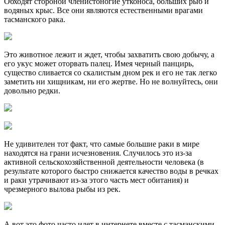
Обходят стороной членистоногие утконоса, больших рыб и
водяных крыс. Все они являются естественными врагами
тасманского рака.
Это животное лежит и ждет, чтобы захватить свою добычу, а
его укус может оторвать палец. Имея черный панцирь,
существо сливается со скалистым дном рек и его не так легко
заметить ни хищникам, ни его жертве. Но не волнуйтесь, они
довольно редки.
Не удивителен тот факт, что самые большие раки в мире
находятся на грани исчезновения. Случилось это из-за
активной сельскохозяйственной деятельности человека (в
результате которого быстро снижается качество воды в речках
и раки утрачивают из-за этого часть мест обитания) и
чрезмерного вылова рыбы из рек.
А вот это фото часто идет в интернете вместе с тасманскими