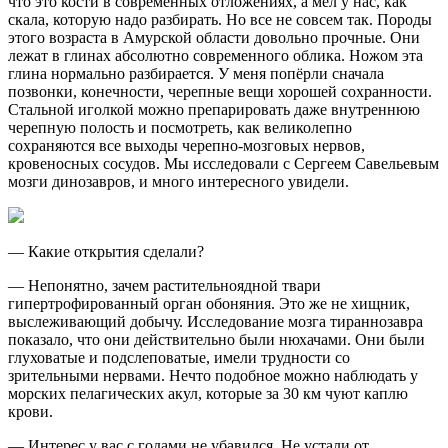
что это кости в современных отложениях, а мел у нас, как
скала, которую надо разбирать. Но все не совсем так. Породы
этого возраста в Амурской области довольно прочные. Они
лежат в глинах абсолютно современного облика. Ножом эта
глина нормально разбирается. У меня попёрли сначала
позвонки, конечности, черепные вещи хорошей сохранности.
Стальной иголкой можно препарировать даже внутреннюю
черепную полость и посмотреть, как великолепно
сохраняются все выходы черепно-мозговых нервов,
кровеносных сосудов. Мы исследовали с Сергеем Савельевым
мозги динозавров, и много интересного увидели.
— Какие открытия сделали?
— Непонятно, зачем растительноядной твари
гипертрофированный орган обоняния. Это же не хищник,
выслеживающий добычу. Исследование мозга тираннозавра
показало, что они действительно были нюхачами. Они были
глуховатые и подслеповатые, имели трудности со
зрительными нервами. Нечто подобное можно наблюдать у
морских пелагических акул, которые за 30 км чуют каплю
крови.
— Интерес у вас с годами не убавился. Не устали от