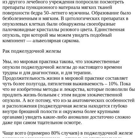
из другого лечебного учреждения попросили посмотреть
препараты пункционного материала мягких тканей
поверхности бедра 50–летнего мужчины. Образование было
безболезненным и мягким. В цитологических препаратах в
опухолевых клетках были обнаружены своеобразные
палочковидные кристаллы розового цвета. Единственная
опухоль, при которой мы можем увидеть подобный
компонент — альвеолярная саркома.
Рак поджелудочной железы
Увы, но мировая практика такова, что злокачественные
опухоли поджелудочной железы до настоящего времени
трудны и для диагностики, и для терапии.
Продолжительность жизни в мировой практике составляет
чуть более полугода, пятилетняя выживаемость – 10%. Пока
что не изобретены методы и лекарства, которые позволили бы
продлить жизнь больным с этим видом злокачественной
опухоли. А все потому, что из-за анатомических особенностей
и расположения (поджелудочная железа находится глубоко
внутри брюшной полости и окружена более крупными
органами) увидеть какие-либо аномалии достаточно сложно
даже при самом тщательном осмотре.
Чаще всего (примерно 80% случаев) в поджелудочной железе