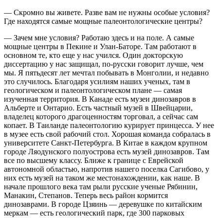
— Скромно вы живете. Разве вам не нужны особые условия?
Где находятся самые мощные палеонтологические центры?
— Зачем мне условия? Работаю здесь и на поле. А самые
мощные центры в Пекине и Улан-Баторе. Там работают в
основном те, кто еще у нас учился. Один докторскую
диссертацию у нас защищал, по-русски говорит лучше, чем
мы. Я пятьдесят лет мечтал побывать в Монголии, и недавно
это случилось. Благодаря усилиям наших ученых, там в
геологическом и палеонтологическом плане — самая
изученная территория. В Канаде есть музеи динозавров в
Альберте и Онтарио. Есть частный музей в Швейцарии,
владелец которого драгоценностям торговал, а сейчас сам
копает. В Таиланде палеонтологию курирует принцесса. У нее
в музее есть свой рабочий стол. Хорошая команда собралась в
университете Санкт-Петербурга. В Китае в каждом крупном
городе Ляодунского полуострова есть музей динозавров. Там
все по высшему классу. Ближе к границе с Еврейской
автономной областью, напротив нашего поселка Сагибово, у
них есть музей на таком же местонахождении, как наше. В
начале прошлого века там рыли русские ученые Рябинин,
Манакин, Степанов. Теперь весь район кормится
динозаврами. В городе Цзяинь — деревушке по китайским
меркам — есть геологический парк, где 300 парковых