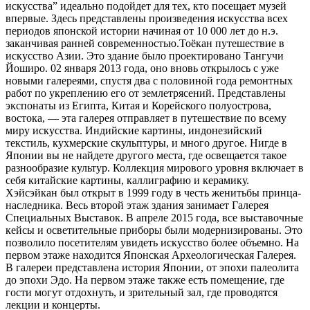
искусства” идеально подойдет для тех, кто посещает музей
впервые. Здесь представлены произведения искусства всех
периодов японской истории начиная от 10 000 лет до н.э.
заканчивая ранней современностью.Тоёкан путешествие в
искусство Азии. Это здание было проектировано Тангучи
Йоширо. 02 января 2013 года, оно вновь открылось с уже
новыми галереями, спустя два с половиной года ремонтных
работ по укреплению его от землетрясений. Представлены
экспонаты из Египта, Китая и Корейского полуострова,
востока, — эта галерея отправляет в путешествие по всему
миру искусства. Индийские картины, индонезийский
текстиль, кухмерские скульптуры, и много другое. Нигде в
Японии вы не найдете другого места, где освещается такое
разнообразие культур. Коллекция мирового уровня включает в
себя китайские картины, каллиграфию и керамику.
Хэйсэйкан был открыт в 1999 году в честь женитьбы принца-
наследника. Весь второй этаж здания занимает Галерея
Специальных Выставок. В апреле 2015 года, все выставочные
кейсы и осветительные приборы были модернизированы. Это
позволило посетителям увидеть искусство более объемно. На
первом этаже находится Японская Археологическая Галерея.
В галереи представлена история Японии, от эпохи палеолита
до эпохи Эдо. На первом этаже также есть помещение, где
гости могут отдохнуть, и зрительный зал, где проводятся
лекции и концерты.