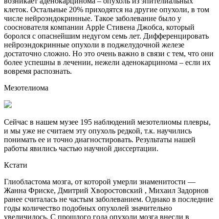
возникает аденокарцинома – опухоль из эпителиальных
клеток. Остальные 20% приходятся на другие опухоли, в том
числе нейроэндокринные. Такое заболевание было у
сооснователя компании Apple Стивена Джобса, который
боролся с опаснейшим недугом семь лет. Дифференцировать
нейроэндокринные опухоли в поджелудочной железе
достаточно сложно. Но это очень важно в связи с тем, что они
более успешны в лечении, нежели аденокарцинома – если их
вовремя распознать.
Мезотелиома
Сейчас в нашем музее 195 наблюдений мезотелиомы плевры,
и мы уже не считаем эту опухоль редкой, т.к. научились
понимать ее и точно диагностировать. Результаты нашей
работы явились частью научной диссертации.
Кстати
Глиобластома мозга, от которой умерли знаменитости —
Жанна Фриске, Дмитрий Хворостовский , Михаил Задорнов
ранее считалась не частым заболеванием. Однако в последние
годы количество подобных опухолей значительно
увеличилось. С прошлого года опухоли мозга внесли в