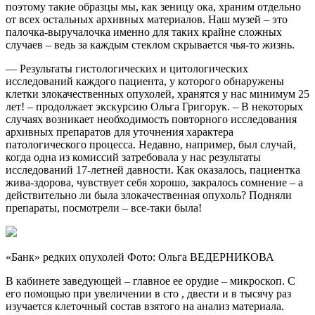
поэтому такие образцы мы, как зеницу ока, храним отдельно
от всех остальных архивных материалов. Наш музей – это
палочка-выручалочка именно для таких крайне сложных
случаев – ведь за каждым стеклом скрывается чья-то жизнь.
— Результаты гистологических и цитологических
исследований каждого пациента, у которого обнаружены
клетки злокачественных опухолей, хранятся у нас минимум 25
лет! – продолжает экскурсию Ольга Григорук. – В некоторых
случаях возникает необходимость повторного исследования
архивных препаратов для уточнения характера
патологического процесса. Недавно, например, был случай,
когда одна из комиссий затребовала у нас результаты
исследований 17-летней давности. Как оказалось, пациентка
жива-здорова, чувствует себя хорошо, закралось сомнение – а
действительно ли была злокачественная опухоль? Подняли
препараты, посмотрели – все-таки была!
«Банк» редких опухолей Фото: Ольга ВЕДЕРНИКОВА
В кабинете заведующей – главное ее орудие – микроскоп. С
его помощью при увеличении в сто , двести и в тысячу раз
изучается клеточный состав взятого на анализ материала.