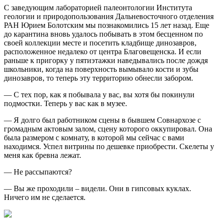
С заведующим лабораторией палеонтологии Института
геологии и природопользования Дальневосточного отделения
РАН Юрием Болотским мы познакомились 15 лет назад. Еще
до карантина вновь удалось побывать в этом бесценном по
своей коллекции месте и посетить кладбище динозавров,
расположенное недалеко от центра Благовещенска. И если
раньше к пригорку у пятиэтажки наведывались после дождя
школьники, когда на поверхность вымывало кости и зубы
динозавров, то теперь эту территорию обнесли забором.
— С тех пор, как я побывала у вас, вы хотя бы покинули
подмостки. Теперь у вас как в музее.
— Я долго был работником сцены в бывшем Совнархозе с
громадным актовым залом, сцену которого оккупировал. Она
была размером с комнату, в которой мы сейчас с вами
находимся. Успел витрины по дешевке приобрести. Скелеты у
меня как бревна лежат.
— Не рассыпаются?
— Вы же проходили – видели. Они в гипсовых куклах.
Ничего им не сделается.