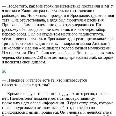
— После того, как мне трояк по математике поставили в МГУ,
я поехал в Калининград поступать на ихтиологию и
рыбоводство. Но оказался проездом в Ярославле, где жила моя
тетя. Она отсутствовала, а дядя был любителем распития.
Приехал любимый племянник, как тут удержишься. По
русскому обычаю двое – не компания, и к нам через забор
перелез сосед. Был он студентом местного пединститута,
убедил меня поступать в Ярославле, где среди преподавателей
три палеонтолога. Один из них — мировая звезда Анатолий
Николаевич Иванов – занимался головоногими моллюсками.
И я поступил. Под Рыбинском из обрыва Волги вываливались
черепа, обитавших 250 млн лет назад триасовых жаб, которым
я посвятил свой диплом.
— Наверное, и теперь есть те, кто интересуется
палеонтологией с детства?
— Кроме сына, у которого много других интересов, никого
нет. Палеонтолог должен иметь свинцовую задницу,
поскольку идет обвал информации. Я брал студентов, которые
писали курсовые и дипломные работы, но через год
приходилось с ними прощаться. Они ленивы и нелюбопытны.