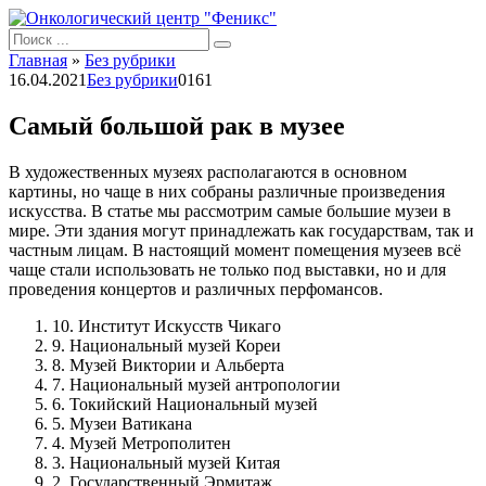
Перейти
к
Search
контенту
for:
Главная
»
Без рубрики
16.04.2021
Без рубрики
0
161
Самый большой рак в музее
В художественных музеях располагаются в основном
картины, но чаще в них собраны различные произведения
искусства. В статье мы рассмотрим самые большие музеи в
мире. Эти здания могут принадлежать как государствам, так и
частным лицам. В настоящий момент помещения музеев всё
чаще стали использовать не только под выставки, но и для
проведения концертов и различных перфомансов.
10. Институт Искусств Чикаго
9. Национальный музей Кореи
8. Музей Виктории и Альберта
7. Национальный музей антропологии
6. Токийский Национальный музей
5. Музеи Ватикана
4. Музей Метрополитен
3. Национальный музей Китая
2. Государственный Эрмитаж