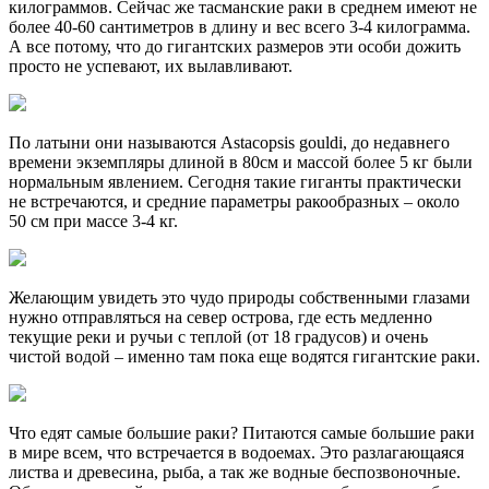
килограммов. Сейчас же тасманские раки в среднем имеют не
более 40-60 сантиметров в длину и вес всего 3-4 килограмма.
А все потому, что до гигантских размеров эти особи дожить
просто не успевают, их вылавливают.
По латыни они называются Astacopsis gouldi, до недавнего
времени экземпляры длиной в 80см и массой более 5 кг были
нормальным явлением. Сегодня такие гиганты практически
не встречаются, и средние параметры ракообразных – около
50 см при массе 3-4 кг.
Желающим увидеть это чудо природы собственными глазами
нужно отправляться на север острова, где есть медленно
текущие реки и ручьи с теплой (от 18 градусов) и очень
чистой водой – именно там пока еще водятся гигантские раки.
Что едят самые большие раки? Питаются самые большие раки
в мире всем, что встречается в водоемах. Это разлагающаяся
листва и древесина, рыба, а так же водные беспозвоночные.