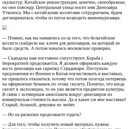
скульптур. Китайские реконструкции, конечно, своеобразные,
но они повсюду. Центральная улица носит имя Динозавра
Утконоса. Мы с китайскими коллегами сотрудничаем, будем
договариваться, чтобы из пепла возродить маньчжурозавра.
— Помню, как вы намаялись из-за того, что бельгийские
коллеги снабдили вас клеем для динозавров, на который не
было средств. А потом начались московские проверки.
— Скандалы нам постоянно сопутствуют. Борьба с
бюрократией продолжается. Я должен оформлять каждую
кость динозавра как скрипку Страдивари. Поступали
предложения из Японии и Китая поучаствовать в выставках,
но пришлось отказаться, потому что потом полгода потеряешь
на оформление бумажек по этому скелету. Понятно, что когда
скелет в экспозиции, то он уже является предметом культуры.
В связи с всемирным ажиотажем вокруг динозавров их
коммерческая стоимость высока. Да и какие уж мне выставки!
Старый, больной, девушки не любят.
— Но на раскопки продолжаете ездить?
— Для того, чтобы получить новый материал, нужны