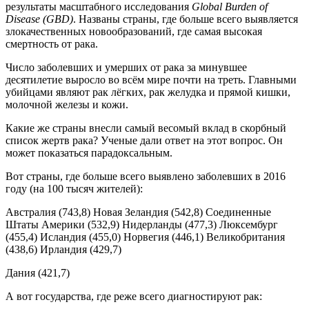
результаты масштабного исследования
Global Burden of
Disease (GBD)
. Названы страны, где больше всего выявляется
злокачественных новообразований, где самая высокая
смертность от рака.
Число заболевших и умерших от рака за минувшее
десятилетие выросло во всём мире почти на треть. Главными
убийцами являют рак лёгких, рак желудка и прямой кишки,
молочной железы и кожи.
Какие же страны внесли самый весомый вклад в скорбный
список жертв рака? Ученые дали ответ на этот вопрос. Он
может показаться парадоксальным.
Вот страны, где больше всего выявлено заболевших в 2016
году (на 100 тысяч жителей):
Австралия (743,8) Новая Зеландия (542,8) Соединенные
Штаты Америки (532,9) Нидерланды (477,3) Люксембург
(455,4) Исландия (455,0) Норвегия (446,1) Великобритания
(438,6) Ирландия (429,7)
Дания (421,7)
А вот государства, где реже всего диагностируют рак: