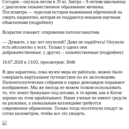
Сегодня – опухоль весом в 35 кг. Завтра – 9-летняя школьница
с диагнозом злокачественное образование яичника.
Послезавтра — чудесная история выживания обреченной на
смерть пациентки, которая не поддаются никаким научным
объяснениям (подробнее)
Вскрытие покажет: откровения патологоанатома
— Думаете, у вас нет опухолей? Даже не надейтесь! Опухоли
есть абсолютно у всех. Только у одних они
доброкачественные, у других – злокачественные (подробнее)
10.07.2020 в 13:03, просмотров: 3040
В дни карантина, пока музеи мира не работали, можно было
совершить виртуальное путешествие по их экспозициям.
Палеонтологические собрания и парки динозавров поражают
воображение. Мы же иногда не можем толком использовать
то, что лежит буквально под ногами, в то время, как в Китае
хорошо на этом зарабатывают. Наши ученые не имеют средств
на раскопки, а уникальным коллекциям требуется
современное обрамление. Только тогда посетители поедут за
сотни километров, чтобы все это увидеть.