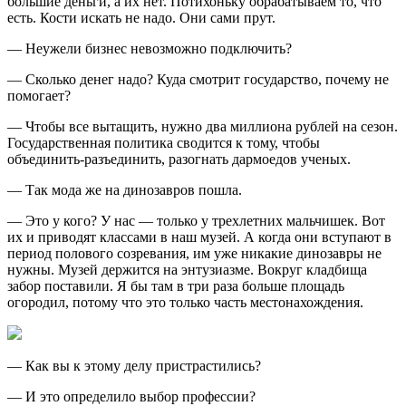
большие деньги, а их нет. Потихоньку обрабатываем то, что
есть. Кости искать не надо. Они сами прут.
— Неужели бизнес невозможно подключить?
— Сколько денег надо? Куда смотрит государство, почему не
помогает?
— Чтобы все вытащить, нужно два миллиона рублей на сезон.
Государственная политика сводится к тому, чтобы
объединить-разъединить, разогнать дармоедов ученых.
— Так мода же на динозавров пошла.
— Это у кого? У нас — только у трехлетних мальчишек. Вот
их и приводят классами в наш музей. А когда они вступают в
период полового созревания, им уже никакие динозавры не
нужны. Музей держится на энтузиазме. Вокруг кладбища
забор поставили. Я бы там в три раза больше площадь
огородил, потому что это только часть местонахождения.
— Как вы к этому делу пристрастились?
— И это определило выбор профессии?